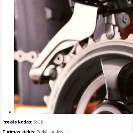
Prekės kodas:
598B
Turimas kiekis:
Prekė sandėlyje