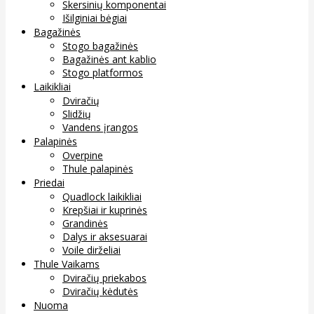
Skersinių komponentai
Išilginiai bėgiai
Bagažinės
Stogo bagažinės
Bagažinės ant kablio
Stogo platformos
Laikikliai
Dviračių
Slidžių
Vandens įrangos
Palapinės
Overpine
Thule palapinės
Priedai
Quadlock laikikliai
Krepšiai ir kuprinės
Grandinės
Dalys ir aksesuarai
Voile dirželiai
Thule Vaikams
Dviračių priekabos
Dviračių kėdutės
Nuoma