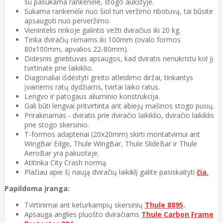
su pasukama rankenėle, stogo aukštyje.
Sukama rankenėlė nuo šiol turi veržimo ribotuvą, tai būsite
apsaugoti nuo perveržimo.
Vienintelis rinkoje galintis vežti dviračius iki 20 kg.
Tinka dviračių rėmams iki 100mm (ovalo formos
80x100mm, apvalios 22-80mm).
Didesnis griebtuvas apsaugos, kad dviratis nenukristu kol jį
tvirtinate prie laikiklio.
Diagonaliai išdėstyti greito atleidimo diržai, tinkantys
įvairiems ratų dydžiams, tvirtai laiko ratus.
Lengvo ir patogaus aliuminio konstrukcija.
Gali būti lengvai pritvirtinta ant abiejų mašinos stogo pusių.
Prirakinamas - dviratis prie dviračio laikiklio, dviračio laikiklis
prie stogo skersinio.
T-formos adapteriai (20x20mm) skirti montatvimui ant
WingBar Edge, Thule WingBar, Thule SlideBar ir Thule
AeroBar yra pakuotėje.
Atitinka City Crash normą.
Plačiau apie šį naują dviračių laikiklį galite pasiskaityti
čia.
Papildoma įranga:
Tvirtinimai ant keturkampių skersinių
Thule 8895
.
Apsauga anglies pluošto dviračiams
Thule Carbon Frame