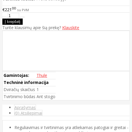
00
€221
su PVM
Turite klausimų apie šią prekę?
Klauskite
Gamintojas:
Thule
Techninė informacija
Dviračių skaičius
1
Tvirtinimo būdas
Ant stogo
Aprašymas
(0) Atsiliepimai
Reguliavimas ir tvirtinimas yra atliekamas patogiai ir greitai -