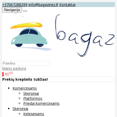
+37067288299
info@bagazines.lt
Kontaktai
Navigacija
Mano paskyra
00
€0
0
Prekių krepšelis tuščias!
Komerciniams
Skersiniai
Platformos
Priedai komerciniams
Skersiniai
Keleiviniams