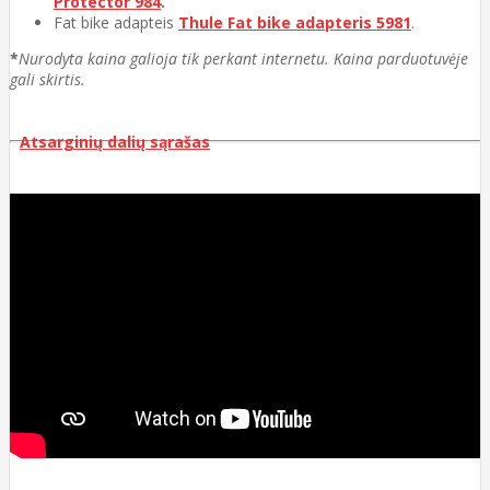
Protector 984
.
Fat bike adapteis
Thule Fat bike adapteris 5981
.
*
Nurodyta kaina galioja tik perkant internetu. Kaina parduotuvėje
gali skirtis.
Atsarginių dalių sąrašas