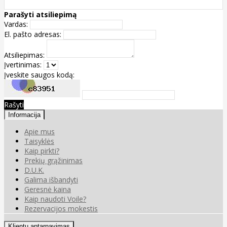
Parašyti atsiliepimą
Vardas:
El. pašto adresas:
Atsiliepimas:
Įvertinimas:
Įveskite saugos kodą:
Rašyti
Informacija
Apie mus
Taisyklės
Kaip pirkti?
Prekių grąžinimas
D.U.K.
Galima išbandyti
Geresnė kaina
Kaip naudoti Voile?
Rezervacijos mokestis
Klientų aptarnavimas