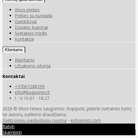
Visos prekės
Prekės su nuolaida
Gamintojai
Dovanų kuponai
Svetainės medis
Kontaktai
Klientams
Klientams
Užsakymų istorija
Kontaktai
+37067288299
info@bagazines.lt
I - V 10.01 - 18.27
2026 © Visos teisės saugomos. Kopijuoti, platinti svetainės turinį
be autorių sutikimo draudžiama.
Elektroninių parduotuvių nuoma
-
eshoprent.com
Rašyti
Skambinti