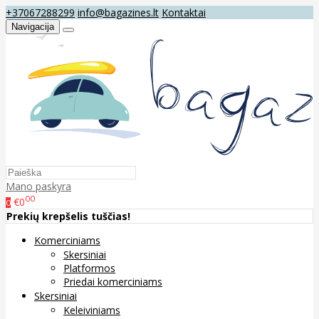
+37067288299
info@bagazines.lt
Kontaktai
Navigacija
Mano paskyra
00
€0
0
Prekių krepšelis tuščias!
Komerciniams
Skersiniai
Platformos
Priedai komerciniams
Skersiniai
Keleiviniams