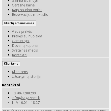
Galima išbandyti
Geresnė kaina
Kaip naudoti Voile?
Rezervacijos mokestis
Klientų aptarnavimas
Visos prekės
Prekės su nuolaida
Gamintojai
Dovanų kuponai
Svetainės medis
Kontaktai
Klientams
Klientams
Užsakymų istorija
Kontaktai
+37067288299
info@bagazines.lt
I - V 10.01 - 18.27
2026 © Visos teisės saugomos. Kopijuoti, platinti svetainės turinį