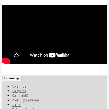
Informacija
Apie mus
Taisyklės
Kaip pirkti?
Prekių grąžinimas
D.U.K.