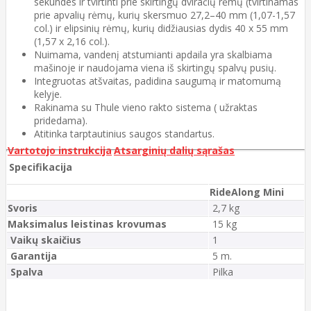
sekundes ir tvirtinti prie skirtingų dviračių rėmų (tvirtinamas
prie apvalių rėmų, kurių skersmuo 27,2–40 mm (1,07-1,57
col.) ir elipsinių rėmų, kurių didžiausias dydis 40 x 55 mm
(1,57 x 2,16 col.).
Nuimama, vandenį atstumianti apdaila yra skalbiama
mašinoje ir naudojama viena iš skirtingų spalvų pusių.
Integruotas atšvaitas, padidina saugumą ir matomumą
kelyje.
Rakinama su Thule vieno rakto sistema ( užraktas
pridedama).
Atitinka tarptautinius saugos standartus.
Vartotojo instrukcija
Atsarginių dalių sąrašas
Specifikacija
RideAlong Mini
Svoris
2,7 kg
Maksimalus leistinas krovumas
15 kg
Vaikų skaičius
1
Garantija
5 m.
Spalva
Pilka