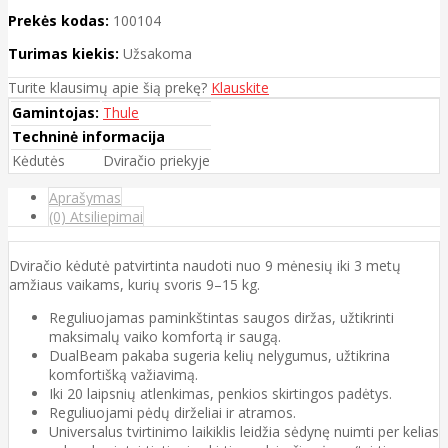
Prekės kodas:
100104
Turimas kiekis:
Užsakoma
Turite klausimų apie šią prekę?
Klauskite
Gamintojas:
Thule
Techninė informacija
Kėdutės
Dviračio priekyje
Aprašymas
(0) Atsiliepimai
Dviračio kėdutė patvirtinta naudoti nuo 9 mėnesių iki 3 metų
amžiaus vaikams, kurių svoris 9–15 kg.
Reguliuojamas paminkštintas saugos diržas, užtikrinti
maksimalų vaiko komfortą ir saugą.
DualBeam pakaba sugeria kelių nelygumus, užtikrina
komfortišką važiavimą.
Iki 20 laipsnių atlenkimas, penkios skirtingos padėtys.
Reguliuojami pėdų dirželiai ir atramos.
Universalus tvirtinimo laikiklis leidžia sėdynę nuimti per kelias