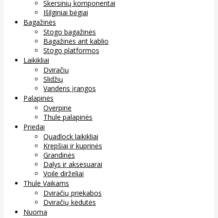
Skersinių komponentai
Išilginiai bėgiai
Bagažinės
Stogo bagažinės
Bagažinės ant kablio
Stogo platformos
Laikikliai
Dviračių
Slidžių
Vandens įrangos
Palapinės
Overpine
Thule palapinės
Priedai
Quadlock laikikliai
Krepšiai ir kuprinės
Grandinės
Dalys ir aksesuarai
Voile dirželiai
Thule Vaikams
Dviračių priekabos
Dviračių kėdutės
Nuoma