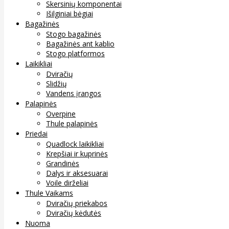
Skersinių komponentai
Išilginiai bėgiai
Bagažinės
Stogo bagažinės
Bagažinės ant kablio
Stogo platformos
Laikikliai
Dviračių
Slidžių
Vandens įrangos
Palapinės
Overpine
Thule palapinės
Priedai
Quadlock laikikliai
Krepšiai ir kuprinės
Grandinės
Dalys ir aksesuarai
Voile dirželiai
Thule Vaikams
Dviračių priekabos
Dviračių kėdutės
Nuoma