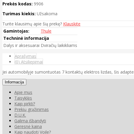
Prekės kodas:
9906
Turimas kiekis:
Užsakoma
Turite klausimų apie šią prekę?
Klauskite
Gamintojas:
Thule
Techninė informacija
Dalys ir aksesuarai
Dviračių laikikliams
Aprašymas
(0) Atsiliepimai
Jei automobilyje sumontuotas 7 kontaktų elektros lizdas, šis adapter
Informacija
Apie mus
Taisyklės
Kaip pirkti?
Prekių grąžinimas
D.U.K.
Galima išbandyti
Geresnė kaina
Kaip naudoti Voile?