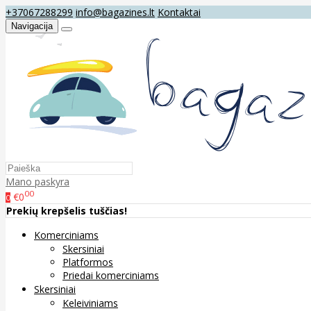
+37067288299
info@bagazines.lt
Kontaktai
Navigacija
Mano paskyra
00
€0
0
Prekių krepšelis tuščias!
Komerciniams
Skersiniai
Platformos
Priedai komerciniams
Skersiniai
Keleiviniams