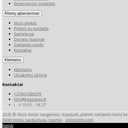
Rezervacijos mokestis
Klientų aptarnavimas
Visos prekės
Prekės su nuolaida
Gamintojai
Dovanų kuponai
Svetainės medis
Kontaktai
Klientams
Klientams
Užsakymų istorija
Kontaktai
+37067288299
info@bagazines.lt
I - V 10.01 - 18.27
2026 © Visos teisės saugomos. Kopijuoti, platinti svetainės turinį b
Elektroninių parduotuvių nuoma
-
eshoprent.com
Rašyti