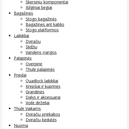
Skersinių komponentai
Išilginiai bėgiai
Bagažinės
Stogo bagažinės
Bagažinės ant kablio
Stogo platformos
Laikikliai
Dviračių
Slidžių
Vandens įrangos
Palapinės
Overpine
Thule palapinės
Priedai
Quadlock laikikliai
Krepšiai ir kuprinės
Grandinės
Dalys ir aksesuarai
Voile dirželiai
Thule Vaikams
Dviračių priekabos
Dviračių kėdutės
Nuoma