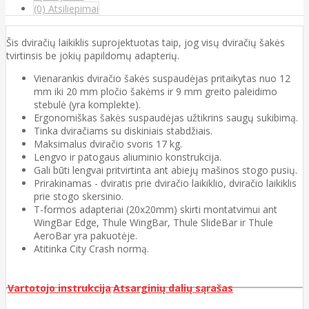
(0) Atsiliepimai
Šis dviračių laikiklis suprojektuotas taip, jog visų dviračių šakės
tvirtinsis be jokių papildomų adapterių.
Vienarankis dviračio šakės suspaudėjas pritaikytas nuo 12
mm iki 20 mm pločio šakėms ir 9 mm greito paleidimo
stebulė (yra komplekte).
Ergonomiškas šakės suspaudėjas užtikrins saugų sukibimą.
Tinka dviračiams su diskiniais stabdžiais.
Maksimalus dviračio svoris 17 kg.
Lengvo ir patogaus aliuminio konstrukcija.
Gali būti lengvai pritvirtinta ant abiejų mašinos stogo pusių.
Prirakinamas - dviratis prie dviračio laikiklio, dviračio laikiklis
prie stogo skersinio.
T-formos adapteriai (20x20mm) skirti montatvimui ant
WingBar Edge, Thule WingBar, Thule SlideBar ir Thule
AeroBar yra pakuotėje.
Atitinka City Crash normą.
Vartotojo instrukcija
Atsarginių dalių sąrašas