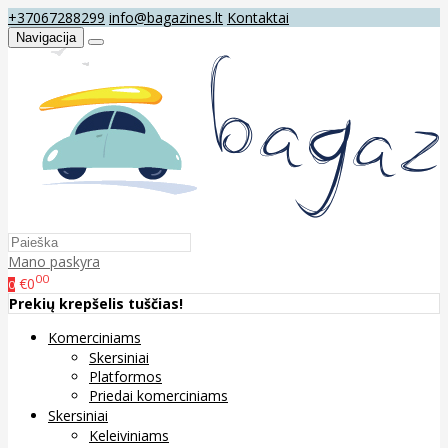
+37067288299
info@bagazines.lt
Kontaktai
Navigacija
Mano paskyra
00
€0
0
Prekių krepšelis tuščias!
Komerciniams
Skersiniai
Platformos
Priedai komerciniams
Skersiniai
Keleiviniams