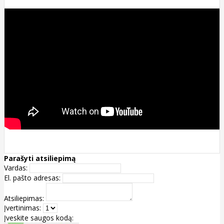
Parašyti atsiliepimą
Vardas:
El. pašto adresas:
Atsiliepimas:
Įvertinimas:
Įveskite saugos kodą: