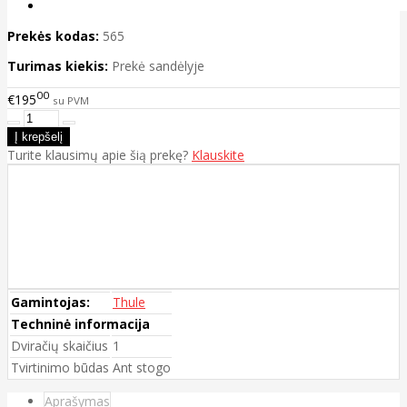
Prekės kodas:
565
Turimas kiekis:
Prekė sandėlyje
00
€195
su PVM
Turite klausimų apie šią prekę?
Klauskite
Gamintojas:
Thule
Techninė informacija
Dviračių skaičius
1
Tvirtinimo būdas
Ant stogo
Aprašymas