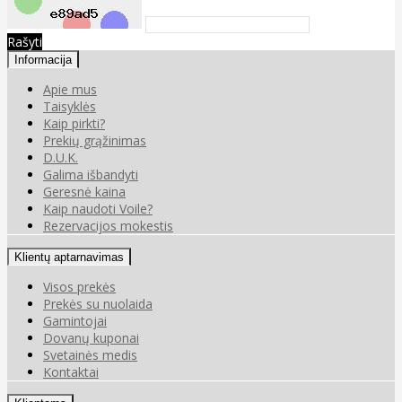
Rašyti
Informacija
Apie mus
Taisyklės
Kaip pirkti?
Prekių grąžinimas
D.U.K.
Galima išbandyti
Geresnė kaina
Kaip naudoti Voile?
Rezervacijos mokestis
Klientų aptarnavimas
Visos prekės
Prekės su nuolaida
Gamintojai
Dovanų kuponai
Svetainės medis
Kontaktai