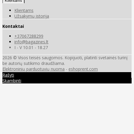
Klientams
Klientams
Užsakymų istorija
Kontaktai
+37067288299
info@bagazines.lt
I - V 10.01 - 18.27
2026 © Visos teisės saugomos. Kopijuoti, platinti svetainės turinį
be autorių sutikimo draudžiama.
Elektroninių parduotuvių nuoma
-
eshoprent.com
Rašyti
Skambinti