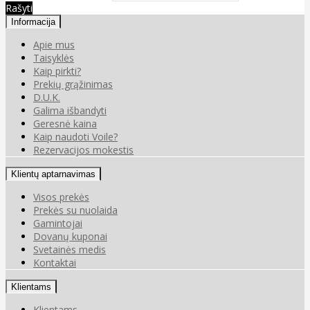
Rašyti
Informacija
Apie mus
Taisyklės
Kaip pirkti?
Prekių grąžinimas
D.U.K.
Galima išbandyti
Geresnė kaina
Kaip naudoti Voile?
Rezervacijos mokestis
Klientų aptarnavimas
Visos prekės
Prekės su nuolaida
Gamintojai
Dovanų kuponai
Svetainės medis
Kontaktai
Klientams
Klientams