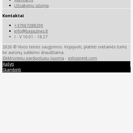
Užsakymų istorija
Kontaktai
+37067288299
info@bagazines.lt
I - V 10.01 - 18.27
2026 © Visos teisės saugomos. Kopijuoti, platinti svetainės turinį
be autorių sutikimo draudžiama.
Elektroninių parduotuvių nuoma
-
eshoprent.com
Rašyti
Skambinti