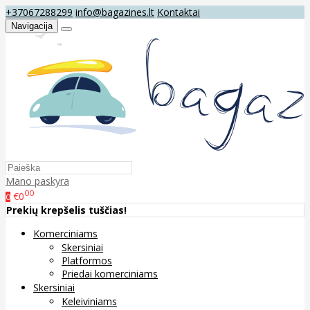
+37067288299
info@bagazines.lt
Kontaktai
Navigacija
Mano paskyra
00
€0
0
Prekių krepšelis tuščias!
Komerciniams
Skersiniai
Platformos
Priedai komerciniams
Skersiniai
Keleiviniams