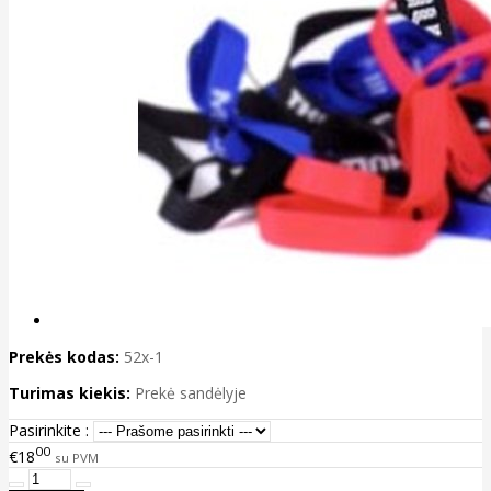
Prekės kodas:
52x-1
Turimas kiekis:
Prekė sandėlyje
Pasirinkite :
00
€18
su PVM