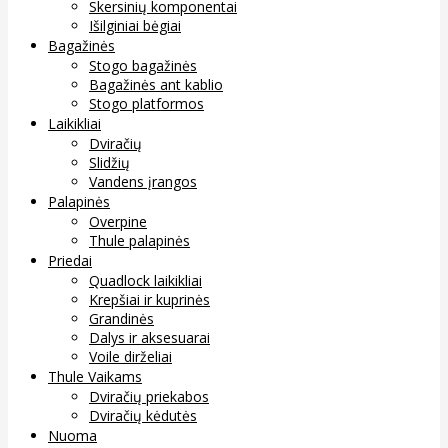
Skersinių komponentai
Išilginiai bėgiai
Bagažinės
Stogo bagažinės
Bagažinės ant kablio
Stogo platformos
Laikikliai
Dviračių
Slidžių
Vandens įrangos
Palapinės
Overpine
Thule palapinės
Priedai
Quadlock laikikliai
Krepšiai ir kuprinės
Grandinės
Dalys ir aksesuarai
Voile dirželiai
Thule Vaikams
Dviračių priekabos
Dviračių kėdutės
Nuoma