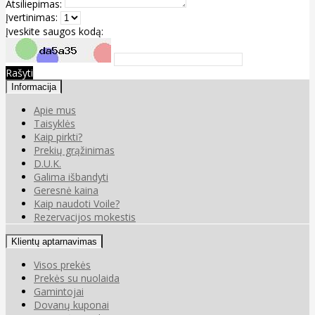
Atsiliepimas:
Įvertinimas:
Įveskite saugos kodą:
Rašyti
Informacija
Apie mus
Taisyklės
Kaip pirkti?
Prekių grąžinimas
D.U.K.
Galima išbandyti
Geresnė kaina
Kaip naudoti Voile?
Rezervacijos mokestis
Klientų aptarnavimas
Visos prekės
Prekės su nuolaida
Gamintojai
Dovanų kuponai