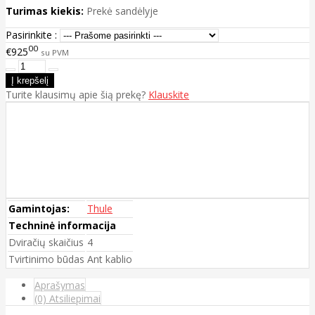
Turimas kiekis:
Prekė sandėlyje
Pasirinkite :
00
€925
su PVM
Turite klausimų apie šią prekę?
Klauskite
Gamintojas:
Thule
Techninė informacija
Dviračių skaičius
4
Tvirtinimo būdas
Ant kablio
Aprašymas
(0) Atsiliepimai