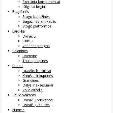
Skersinių komponentai
Išilginiai bėgiai
Bagažinės
Stogo bagažinės
Bagažinės ant kablio
Stogo platformos
Laikikliai
Dviračių
Slidžių
Vandens įrangos
Palapinės
Overpine
Thule palapinės
Priedai
Quadlock laikikliai
Krepšiai ir kuprinės
Grandinės
Dalys ir aksesuarai
Voile dirželiai
Thule Vaikams
Dviračių priekabos
Dviračių kėdutės
Nuoma