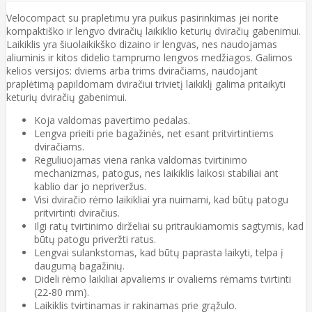
Velocompact su prapletimu yra puikus pasirinkimas jei norite
kompaktiško ir lengvo dviračių laikiklio keturių dviračių gabenimui.
Laikiklis yra šiuolaikikško dizaino ir lengvas, nes naudojamas
aliuminis ir kitos didelio tamprumo lengvos medžiagos. Galimos
kelios versijos: dviems arba trims dviračiams, naudojant
praplėtimą papildomam dviračiui trivietį laikiklį galima pritaikyti
keturių dviračių gabenimui.
Koja valdomas pavertimo pedalas.
Lengva prieiti prie bagažinės, net esant pritvirtintiems
dviračiams.
Reguliuojamas viena ranka valdomas tvirtinimo
mechanizmas, patogus, nes laikiklis laikosi stabiliai ant
kablio dar jo nepriveržus.
Visi dviračio rėmo laikikliai yra nuimami, kad būtų patogu
pritvirtinti dviračius.
Ilgi ratų tvirtinimo dirželiai su pritraukiamomis sagtymis, kad
būtų patogu priveržti ratus.
Lengvai sulankstomas, kad būtų paprasta laikyti, telpa į
daugumą bagažinių.
Dideli rėmo laikiliai apvaliems ir ovaliems rėmams tvirtinti
(22-80 mm).
Laikiklis tvirtinamas ir rakinamas prie grąžulo.