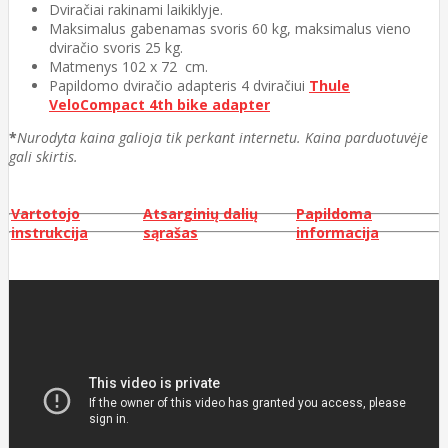
Dviračiai rakinami laikiklyje.
Maksimalus gabenamas svoris 60 kg, maksimalus vieno
dviračio svoris 25 kg.
Matmenys 102 x 72 cm.
Papildomo dviračio adapteris 4 dviračiui
Thule
VeloCompact 4th bike adapter
*
Nurodyta kaina galioja tik perkant internetu. Kaina parduotuvėje
gali skirtis.
Vartotojo
Atsarginių dalių
Papildoma
instrukcija
sąrašas
informacija