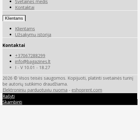
Svetainės medis
Kontaktai
Klientams
Klientams
Užsakymų istorija
Kontaktai
+37067288299
info@bagazines.lt
I - V 10.01 - 18.27
2026 © Visos teisės saugomos. Kopijuoti, platinti svetainės turinį
be autorių sutikimo draudžiama.
Elektroninių parduotuvių nuoma
-
eshoprent.com
Rašyti
Skambinti