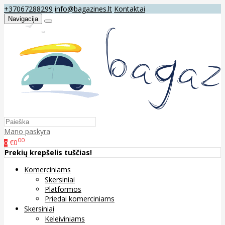
+37067288299
info@bagazines.lt
Kontaktai
Navigacija
Mano paskyra
00
€0
0
Prekių krepšelis tuščias!
Komerciniams
Skersiniai
Platformos
Priedai komerciniams
Skersiniai
Keleiviniams