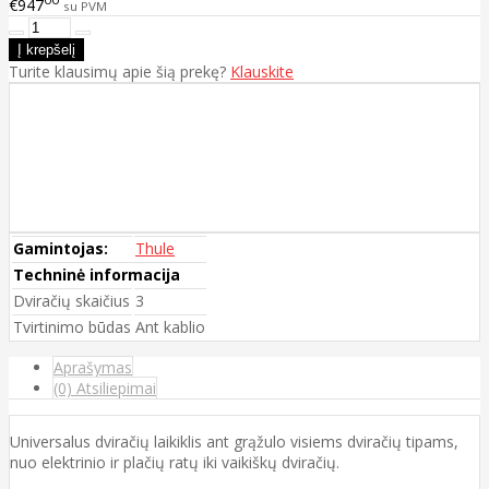
€947
su PVM
Turite klausimų apie šią prekę?
Klauskite
Gamintojas:
Thule
Techninė informacija
Dviračių skaičius
3
Tvirtinimo būdas
Ant kablio
Aprašymas
(0) Atsiliepimai
Universalus dviračių laikiklis ant grąžulo visiems dviračių tipams,
nuo elektrinio ir plačių ratų iki vaikiškų dviračių.