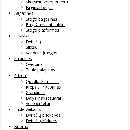
Skersinių komponentai
Išilginiai bėgiai
Bagažinės
Stogo bagažinės
Bagažinės ant kablio
Stogo platformos
Laikikliai
Dviračių
Slidžių
Vandens įrangos
Palapinės
Overpine
Thule palapinės
Priedai
Quadlock laikikliai
Krepšiai ir kuprinės
Grandinės
Dalys ir aksesuarai
Voile dirželiai
Thule Vaikams
Dviračių priekabos
Dviračių kėdutės
Nuoma