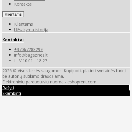
Kontaktai
Klientams
Klientams
Užsakymų istorija
Kontaktai
+37067288299
info@bagazines.lt
I - V 10.01 - 18.27
2026 © Visos teisės saugomos. Kopijuoti, platinti svetainės turinį
be autorių sutikimo draudžiama.
Elektroninių parduotuvių nuoma
-
eshoprent.com
Rašyti
Skambinti