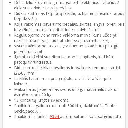
Dėl didelio krovumo galima gabenti elektrinius dviračius /
elektrinius dviračius su pedalais.
Didelis atstumas tarp ratų laikiklių užtikrina didesnius tarpus
tarp dviračių.
Koja valdomas pavertimo pedalas, skirtas lengvai prieiti prie
bagažinės, net esant pritvirtintiems dviračiams.
Reguliuojama viena ranka valdoma mova, kurią uždaryti
reikia mažai jėgos, kad būtų lengva pritvirtinti laikiklį.
Visi dviračio rėmo laikikliai yra nuimami, kad būtų patogu
pritvirtinti dviratį.
Ilgi ratų dirželiai su pritraukiamomis sagtimis, kad būtų
patogu tvirtinti ratus.
Dideli rėmo laikikliai apvaliems ir ovaliems rėmams tvirtinti
(22-80 mm).
Laikiklis tvirtinamas prie grąžulo, o visi dviračiai - prie
laikiklio.
Maksimalus gabenamas svoris 60 kg, maksimalus vieno
dviračio svoris 30 kg.
13 kontaktų jungtis šviesoms.
Papildomai galima montuoti 300 litrų daiktadėžę Thule
BackSpace XT.
Papildomas lankas
9394
automobiliams su atsarginiu ratu.