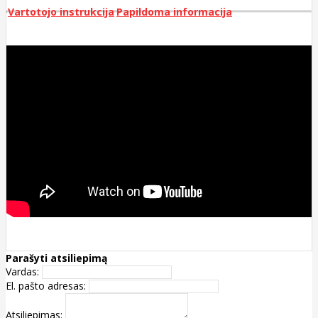
Vartotojo instrukcija
Papildoma informacija
Parašyti atsiliepimą
Vardas:
El. pašto adresas:
Atsiliepimas: