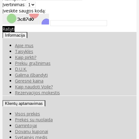
Įvertinimas:
Įveskite saugos kodą:
Rašyti
Informacija
Apie mus
Taisyklės
Kaip pirkti?
Prekių grąžinimas
D.U.K.
Galima išbandyti
Geresnė kaina
Kaip naudoti Voile?
Rezervacijos mokestis
Klientų aptarnavimas
Visos prekės
Prekės su nuolaida
Gamintojai
Dovanų kuponai
Svetainės medis