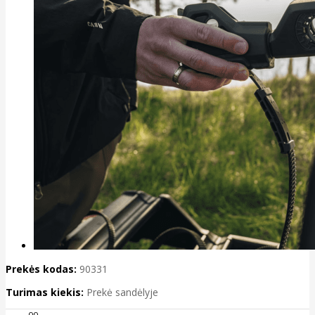
Prekės kodas:
90331
Turimas kiekis:
Prekė sandėlyje
00