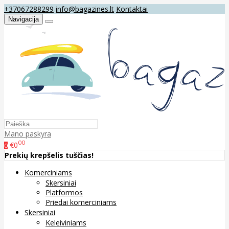
+37067288299
info@bagazines.lt
Kontaktai
Navigacija
Mano paskyra
00
€0
0
Prekių krepšelis tuščias!
Komerciniams
Skersiniai
Platformos
Priedai komerciniams
Skersiniai
Keleiviniams