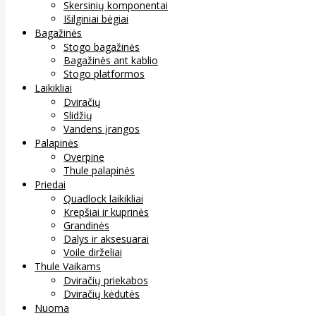
Skersinių komponentai
Išilginiai bėgiai
Bagažinės
Stogo bagažinės
Bagažinės ant kablio
Stogo platformos
Laikikliai
Dviračių
Slidžių
Vandens įrangos
Palapinės
Overpine
Thule palapinės
Priedai
Quadlock laikikliai
Krepšiai ir kuprinės
Grandinės
Dalys ir aksesuarai
Voile dirželiai
Thule Vaikams
Dviračių priekabos
Dviračių kėdutės
Nuoma