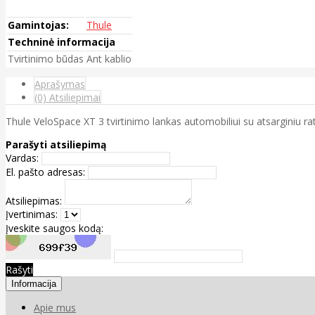
Gamintojas:
Thule
Techninė informacija
Tvirtinimo būdas
Ant kablio
Aprašymas
(0) Atsiliepimai
Thule VeloSpace XT 3 tvirtinimo lankas automobiliui su atsarginiu ra
Parašyti atsiliepimą
Vardas:
El. pašto adresas:
Atsiliepimas:
Įvertinimas:
Įveskite saugos kodą:
Rašyti
Informacija
Apie mus