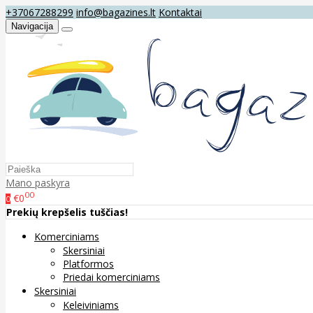
+37067288299
info@bagazines.lt
Kontaktai
Navigacija
Mano paskyra
00
€0
0
Prekių krepšelis tuščias!
Komerciniams
Skersiniai
Platformos
Priedai komerciniams
Skersiniai
Keleiviniams