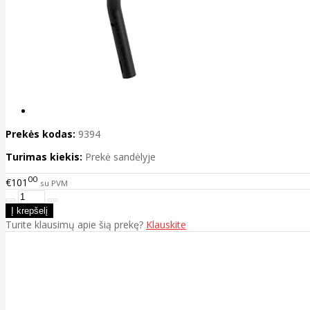
Prekės kodas:
9394
Turimas kiekis:
Prekė sandėlyje
00
€101
su PVM
Turite klausimų apie šią prekę?
Klauskite