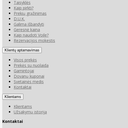
Taisyklės
Kaip pirkti?
Prekių grąžinimas
D.U.K.
Galima išbandyti
Geresnė kaina
Kaip naudoti Voile?
Rezervacijos mokestis
Klientų aptarnavimas
Visos prekės
Prekės su nuolaida
Gamintojai
Dovanų kuponai
Svetainės medis
Kontaktai
Klientams
Klientams
Užsakymų istorija
Kontaktai