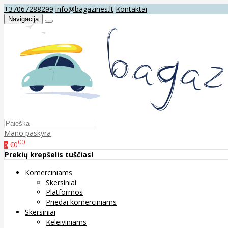
+37067288299
info@bagazines.lt
Kontaktai
Navigacija
Mano paskyra
00
€0
0
Prekių krepšelis tuščias!
Komerciniams
Skersiniai
Platformos
Priedai komerciniams
Skersiniai
Keleiviniams