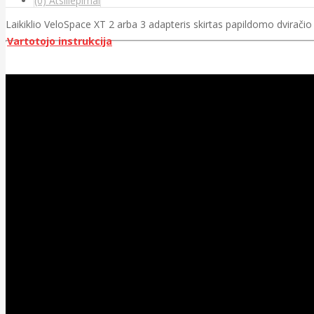
(0) Atsiliepimai
Laikiklio VeloSpace XT 2 arba 3 adapteris skirtas papildomo dviračio
Vartotojo instrukcija
>>