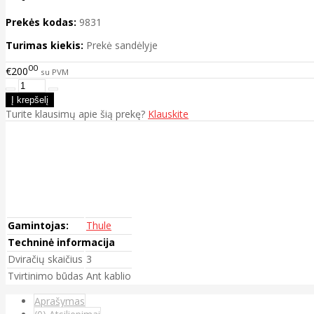
Prekės kodas:
9831
Turimas kiekis:
Prekė sandėlyje
00
€200
su PVM
Turite klausimų apie šią prekę?
Klauskite
Gamintojas:
Thule
Techninė informacija
Dviračių skaičius
3
Tvirtinimo būdas
Ant kablio
Aprašymas