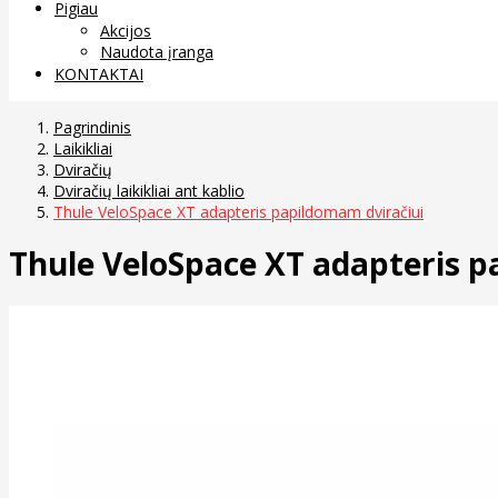
Pigiau
Akcijos
Naudota įranga
KONTAKTAI
Pagrindinis
Laikikliai
Dviračių
Dviračių laikikliai ant kablio
Thule VeloSpace XT adapteris papildomam dviračiui
Thule VeloSpace XT adapteris p