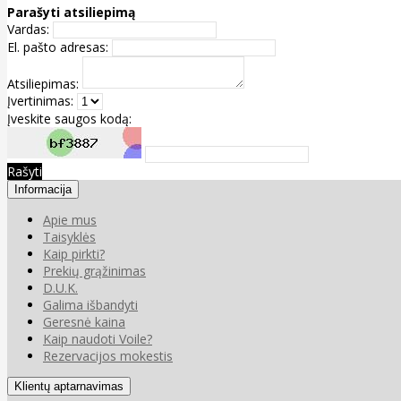
Parašyti atsiliepimą
Vardas:
El. pašto adresas:
Atsiliepimas:
Įvertinimas:
Įveskite saugos kodą:
Rašyti
Informacija
Apie mus
Taisyklės
Kaip pirkti?
Prekių grąžinimas
D.U.K.
Galima išbandyti
Geresnė kaina
Kaip naudoti Voile?
Rezervacijos mokestis
Klientų aptarnavimas