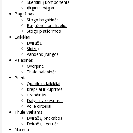
Skersinių komponentai
Išilginiai bėgiai
Bagažinės
Stogo bagažinės
Bagažinės ant kablio
Stogo platformos
Laikikliai
Dviračių
Slidžių
Vandens įrangos
Palapinės
Overpine
Thule palapinės
Priedai
Quadlock laikikliai
Krepšiai ir kuprinės
Grandinės
Dalys ir aksesuarai
Voile dirželiai
Thule Vaikams
Dviračių priekabos
Dviračių kėdutės
Nuoma