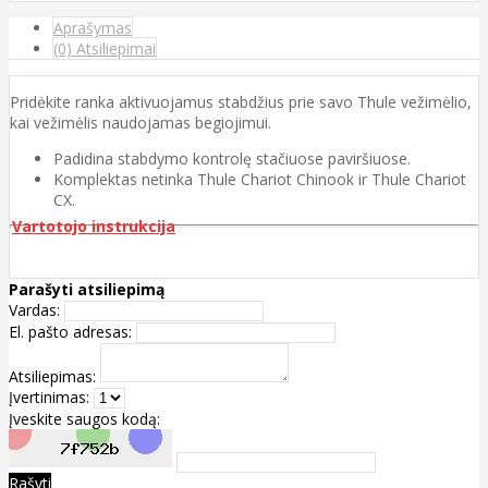
Aprašymas
(0) Atsiliepimai
Pridėkite ranka aktivuojamus stabdžius prie savo Thule vežimėlio,
kai vežimėlis naudojamas begiojimui.
Padidina stabdymo kontrolę stačiuose paviršiuose.
Komplektas netinka Thule Chariot Chinook ir Thule Chariot
CX.
Vartotojo instrukcija
Parašyti atsiliepimą
Vardas:
El. pašto adresas:
Atsiliepimas:
Įvertinimas:
Įveskite saugos kodą:
Rašyti