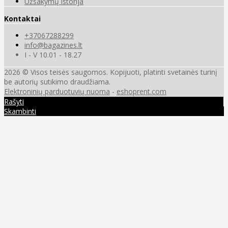
Užsakymų istorija
Kontaktai
+37067288299
info@bagazines.lt
I - V 10.01 - 18.27
2026 © Visos teisės saugomos. Kopijuoti, platinti svetainės turinį
be autorių sutikimo draudžiama.
Elektroninių parduotuvių nuoma
-
eshoprent.com
Rašyti
Skambinti