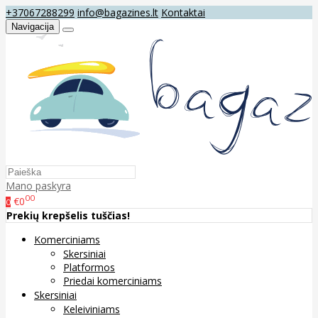
+37067288299
info@bagazines.lt
Kontaktai
Navigacija
Mano paskyra
00
€0
0
Prekių krepšelis tuščias!
Komerciniams
Skersiniai
Platformos
Priedai komerciniams
Skersiniai
Keleiviniams