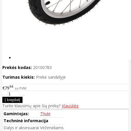
Prekės kodas:
20100783
Turimas kiekis:
Prekė sandėlyje
94
€79
su PVM
Turite klausimų apie šią prekę?
Klauskite
Gamintojas:
Thule
Techninė informacija
Dalys ir aksesuarai
Vežimėliams