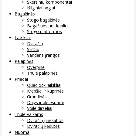
Skersinių komponentai
Išilginiai bėgiai
Bagažinės
Stogo bagažinės
Bagažinės ant kablio
Stogo platformos
Laikikliai
Dviračių
Slidžių
Vandens įrangos
Palapinės
Overpine
Thule palapinės
Priedai
Quadlock laikikliai
Krepšiai ir kuprinės
Grandinės
Dalys ir aksesuarai
Voile dirželiai
Thule Vaikams
Dviračių priekabos
Dviračių kėdutės
Nuoma