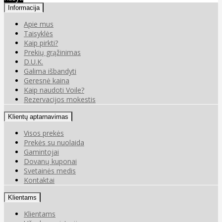
Informacija
Apie mus
Taisyklės
Kaip pirkti?
Prekių grąžinimas
D.U.K.
Galima išbandyti
Geresnė kaina
Kaip naudoti Voile?
Rezervacijos mokestis
Klientų aptarnavimas
Visos prekės
Prekės su nuolaida
Gamintojai
Dovanų kuponai
Svetainės medis
Kontaktai
Klientams
Klientams