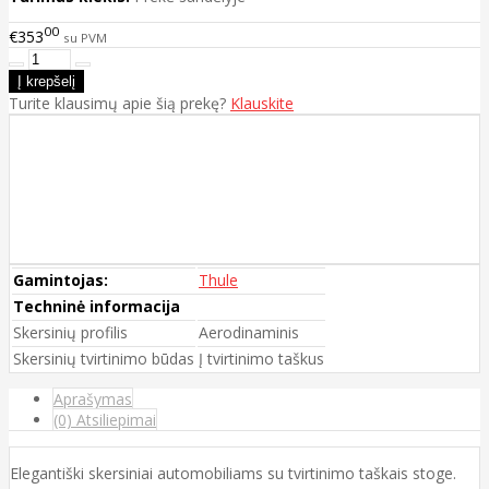
00
€353
su PVM
Turite klausimų apie šią prekę?
Klauskite
Gamintojas:
Thule
Techninė informacija
Skersinių profilis
Aerodinaminis
Skersinių tvirtinimo būdas
Į tvirtinimo taškus
Aprašymas
(0) Atsiliepimai
Elegantiški skersiniai automobiliams su tvirtinimo taškais stoge.