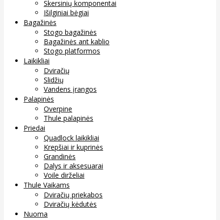
Skersinių komponentai
Išilginiai bėgiai
Bagažinės
Stogo bagažinės
Bagažinės ant kablio
Stogo platformos
Laikikliai
Dviračių
Slidžių
Vandens įrangos
Palapinės
Overpine
Thule palapinės
Priedai
Quadlock laikikliai
Krepšiai ir kuprinės
Grandinės
Dalys ir aksesuarai
Voile dirželiai
Thule Vaikams
Dviračių priekabos
Dviračių kėdutės
Nuoma