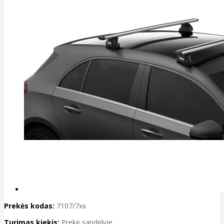
Prekės kodas:
7107/7xx
Turimas kiekis:
Prekė sandėlyje