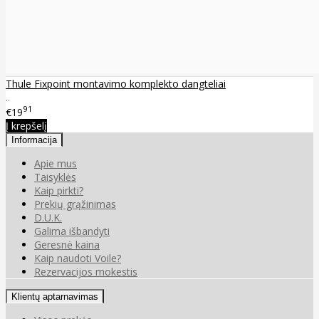
Thule Fixpoint montavimo komplekto dangteliai
..
91
€19
Į krepšelį
Informacija
Apie mus
Taisyklės
Kaip pirkti?
Prekių grąžinimas
D.U.K.
Galima išbandyti
Geresnė kaina
Kaip naudoti Voile?
Rezervacijos mokestis
Klientų aptarnavimas