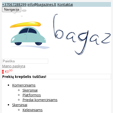
+37067288299
info@bagazines.lt
Kontaktai
Navigacija
Mano paskyra
00
€0
0
Prekių krepšelis tuščias!
Komerciniams
Skersiniai
Platformos
Priedai komerciniams
Skersiniai
Keleiviniams