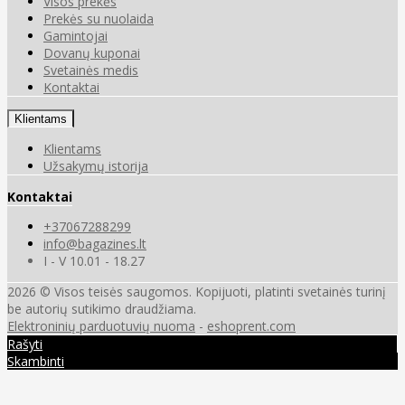
Visos prekės
Prekės su nuolaida
Gamintojai
Dovanų kuponai
Svetainės medis
Kontaktai
Klientams
Klientams
Užsakymų istorija
Kontaktai
+37067288299
info@bagazines.lt
I - V 10.01 - 18.27
2026 © Visos teisės saugomos. Kopijuoti, platinti svetainės turinį
be autorių sutikimo draudžiama.
Elektroninių parduotuvių nuoma
-
eshoprent.com
Rašyti
Skambinti