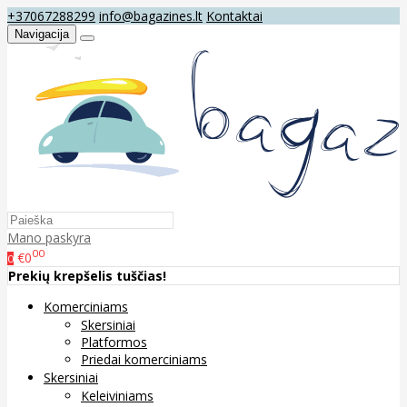
+37067288299
info@bagazines.lt
Kontaktai
Navigacija
Mano paskyra
00
€0
0
Prekių krepšelis tuščias!
Komerciniams
Skersiniai
Platformos
Priedai komerciniams
Skersiniai
Keleiviniams