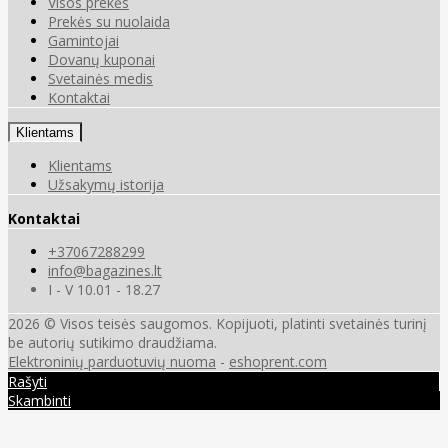
Visos prekės
Prekės su nuolaida
Gamintojai
Dovanų kuponai
Svetainės medis
Kontaktai
Klientams
Klientams
Užsakymų istorija
Kontaktai
+37067288299
info@bagazines.lt
I - V 10.01 - 18.27
2026 © Visos teisės saugomos. Kopijuoti, platinti svetainės turinį
be autorių sutikimo draudžiama.
Elektroninių parduotuvių nuoma
-
eshoprent.com
Rašyti
Skambinti