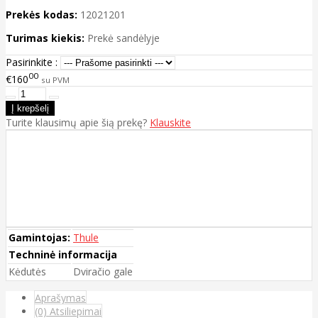
Prekės kodas:
12021201
Turimas kiekis:
Prekė sandėlyje
Pasirinkite :
00
€160
su PVM
Turite klausimų apie šią prekę?
Klauskite
Gamintojas:
Thule
Techninė informacija
Kėdutės
Dviračio gale
Aprašymas
(0) Atsiliepimai