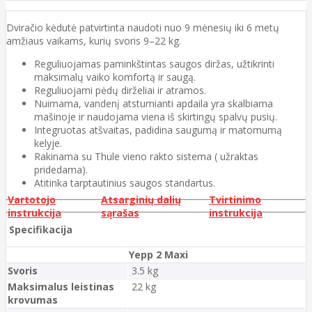
Dviračio kėdutė patvirtinta naudoti nuo 9 mėnesių iki 6 metų
amžiaus vaikams, kurių svoris 9–22 kg.
Reguliuojamas paminkštintas saugos diržas, užtikrinti
maksimalų vaiko komfortą ir saugą.
Reguliuojami pėdų dirželiai ir atramos.
Nuimama, vandenį atstumianti apdaila yra skalbiama
mašinoje ir naudojama viena iš skirtingų spalvų pusių.
Integruotas atšvaitas, padidina saugumą ir matomumą
kelyje.
Rakinama su Thule vieno rakto sistema ( užraktas
pridedama).
Atitinka tarptautinius saugos standartus.
Vartotojo
Atsarginių dalių
Tvirtinimo
instrukcija
sąrašas
instrukcija
Specifikacija
Yepp 2 Maxi
Svoris
3.5 kg
Maksimalus leistinas
22 kg
krovumas