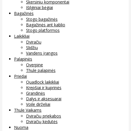
Skersinių komponentai
Išilginiai bėgiai
Bagažinės
Stogo bagažinės
Bagažinės ant kablio
Stogo platformos
Laikikliai
Dviračių
Slidžių
Vandens įrangos
Palapinės
Overpine
Thule palapinės
Priedai
Quadlock laikikliai
Krepšiai ir kuprinės
Grandinės
Dalys ir aksesuarai
Voile dirželiai
Thule Vaikams
Dviračių priekabos
Dviračių kėdutės
Nuoma