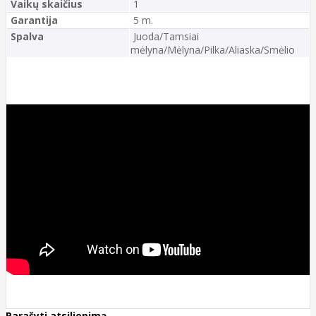
Vaikų skaičius
1
Garantija
5 m.
Spalva
Juoda/Tamsiai
mėlyna/Mėlyna/Pilka/Aliaska/Smėlio
Parašyti atsiliepimą