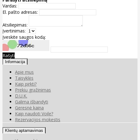
Vardas:
El. pašto adresas:
Atsiliepimas:
Įvertinimas:
Įveskite saugos kodą:
Rašyti
Informacija
Apie mus
Taisyklės
Kaip pirkti?
Prekių grąžinimas
D.U.K.
Galima išbandyti
Geresnė kaina
Kaip naudoti Voile?
Rezervacijos mokestis
Klientų aptarnavimas