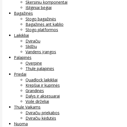
Skersinių komponentai
Išilginiai bėgiai
Bagažinės
Stogo bagažinės
Bagažinės ant kablio
Stogo platformos
Laikikliai
Dviračių
Slidžių
Vandens įrangos
Palapinės
Overpine
Thule palapinės
Priedai
Quadlock laikikliai
Krepšiai ir kuprinės
Grandinės
Dalys ir aksesuarai
Voile dirželiai
Thule Vaikams
Dviračių priekabos
Dviračių kėdutės
Nuoma