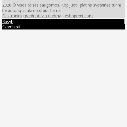
2026 © Visos teisės saugomos. Kopijuoti, platinti svetainės turinį
be autorių sutikimo draudžiama.
Elektroninių parduotuvių nuoma
-
eshoprent.com
Rašyti
Skambinti