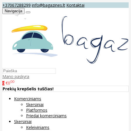
+37067288299
info@bagazines.lt
Kontaktai
Navigacija
Mano paskyra
00
€0
0
Prekių krepšelis tuščias!
Komerciniams
Skersiniai
Platformos
Priedai komerciniams
Skersiniai
Keleiviniams