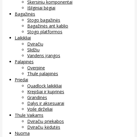
Skersinių komponentai
Išilginiai bėgiai
Bagažinės
Stogo bagažinės
Bagažinės ant kablio
Stogo platformos
Laikikliai
Dviračių
Slidžių
Vandens įrangos
Palapinės
Overpine
Thule palapinės
Priedai
Quadlock laikikliai
Krepšiai ir kuprinės
Grandinės
Dalys ir aksesuarai
Voile dirželiai
Thule Vaikams
Dviračių priekabos
Dviračių kėdutės
Nuoma