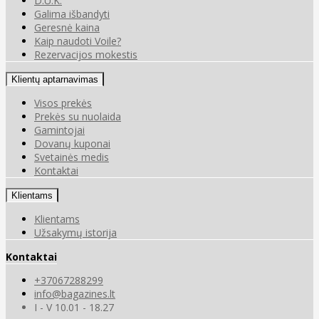
D.U.K.
Galima išbandyti
Geresnė kaina
Kaip naudoti Voile?
Rezervacijos mokestis
Klientų aptarnavimas
Visos prekės
Prekės su nuolaida
Gamintojai
Dovanų kuponai
Svetainės medis
Kontaktai
Klientams
Klientams
Užsakymų istorija
Kontaktai
+37067288299
info@bagazines.lt
I - V 10.01 - 18.27