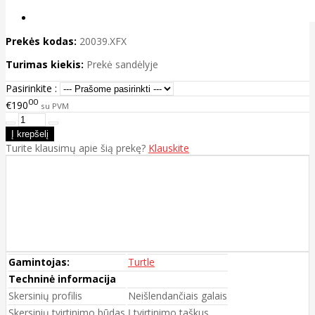
Prekės kodas:
20039.XFX
Turimas kiekis:
Prekė sandėlyje
Pasirinkite :
00
€190
su PVM
Turite klausimų apie šią prekę?
Klauskite
Gamintojas:
Turtle
Techninė informacija
Skersinių profilis
Neišlendančiais galais
Skersinių tvirtinimo būdas
Į tvirtinimo taškus