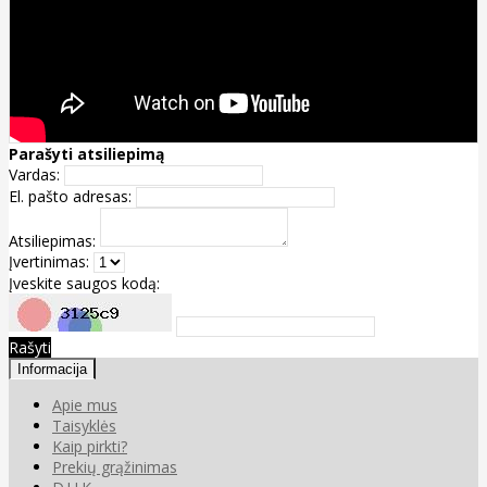
Parašyti atsiliepimą
Vardas:
El. pašto adresas:
Atsiliepimas:
Įvertinimas:
Įveskite saugos kodą:
Rašyti
Informacija
Apie mus
Taisyklės
Kaip pirkti?
Prekių grąžinimas