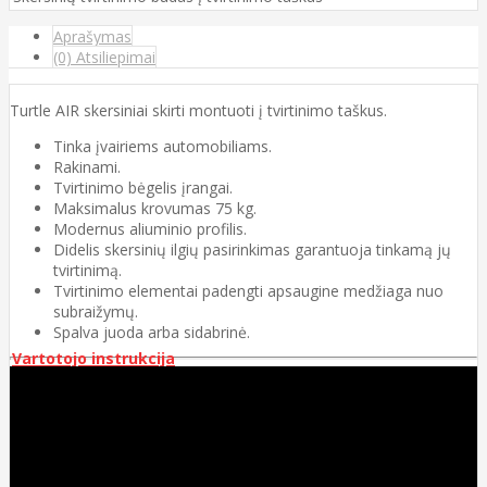
Aprašymas
(0) Atsiliepimai
Turtle AIR skersiniai skirti montuoti į tvirtinimo taškus.
Tinka įvairiems automobiliams.
Rakinami.
Tvirtinimo bėgelis įrangai.
Maksimalus krovumas 75 kg.
Modernus aliuminio profilis.
Didelis skersinių ilgių pasirinkimas garantuoja tinkamą jų
tvirtinimą.
Tvirtinimo elementai padengti apsaugine medžiaga nuo
subraižymų.
Spalva juoda arba sidabrinė.
Vartotojo instrukcija