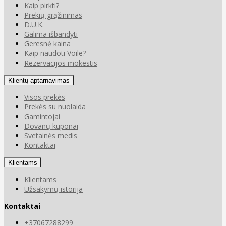
Kaip pirkti?
Prekių grąžinimas
D.U.K.
Galima išbandyti
Geresnė kaina
Kaip naudoti Voile?
Rezervacijos mokestis
Klientų aptarnavimas
Visos prekės
Prekės su nuolaida
Gamintojai
Dovanų kuponai
Svetainės medis
Kontaktai
Klientams
Klientams
Užsakymų istorija
Kontaktai
+37067288299