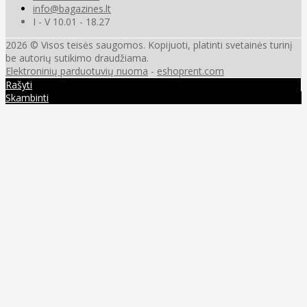
info@bagazines.lt
I - V 10.01 - 18.27
2026 © Visos teisės saugomos. Kopijuoti, platinti svetainės turinį
be autorių sutikimo draudžiama.
Elektroninių parduotuvių nuoma
-
eshoprent.com
Rašyti
Skambinti