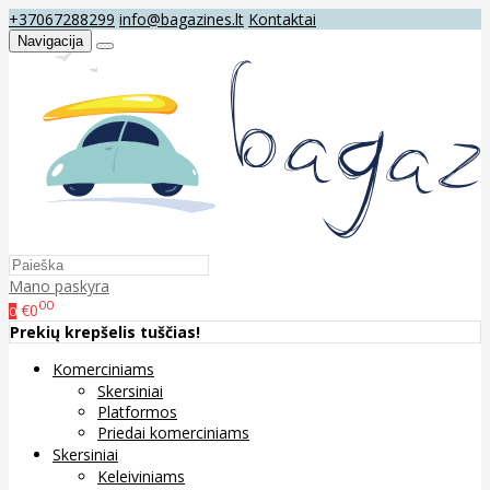
+37067288299
info@bagazines.lt
Kontaktai
Navigacija
Mano paskyra
00
€0
0
Prekių krepšelis tuščias!
Komerciniams
Skersiniai
Platformos
Priedai komerciniams
Skersiniai
Keleiviniams