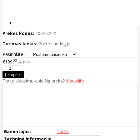
Prekės kodas:
20046.XFX
Turimas kiekis:
Prekė sandėlyje
Pasirinkite :
00
€199
su PVM
Turite klausimų apie šią prekę?
Klauskite
Gamintojas:
Turtle
Techninė informacija