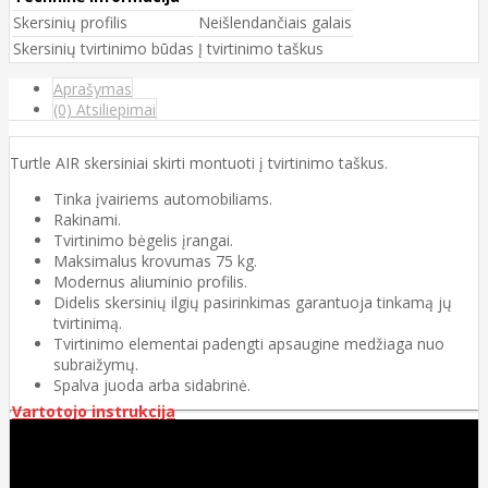
Skersinių profilis
Neišlendančiais galais
Skersinių tvirtinimo būdas
Į tvirtinimo taškus
Aprašymas
(0) Atsiliepimai
Turtle AIR skersiniai skirti montuoti į tvirtinimo taškus.
Tinka įvairiems automobiliams.
Rakinami.
Tvirtinimo bėgelis įrangai.
Maksimalus krovumas 75 kg.
Modernus aliuminio profilis.
Didelis skersinių ilgių pasirinkimas garantuoja tinkamą jų
tvirtinimą.
Tvirtinimo elementai padengti apsaugine medžiaga nuo
subraižymų.
Spalva juoda arba sidabrinė.
Vartotojo instrukcija