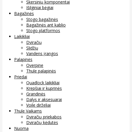
Skersinių komponentai
Išilginiai bėgiai
Bagažinės
Stogo bagažinės
Bagažinės ant kablio
Stogo platformos
Laikikliai
Dviračių
Slidžių
Vandens įrangos
Palapinės
Overpine
Thule palapinės
Priedai
Quadlock laikikliai
Krepšiai ir kuprinės
Grandinės
Dalys ir aksesuarai
Voile dirželiai
Thule Vaikams
Dviračių priekabos
Dviračių kėdutės
Nuoma