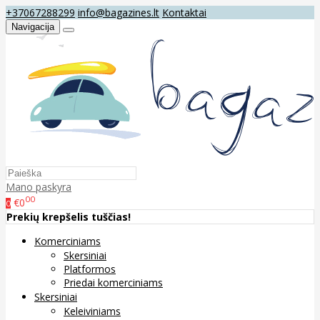
+37067288299
info@bagazines.lt
Kontaktai
Navigacija
Mano paskyra
00
€0
0
Prekių krepšelis tuščias!
Komerciniams
Skersiniai
Platformos
Priedai komerciniams
Skersiniai
Keleiviniams