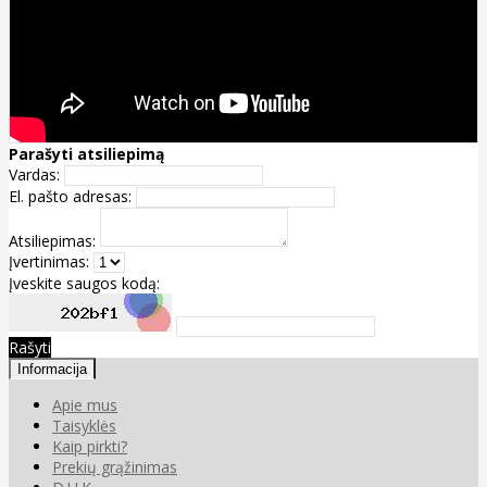
Parašyti atsiliepimą
Vardas:
El. pašto adresas:
Atsiliepimas:
Įvertinimas:
Įveskite saugos kodą:
Rašyti
Informacija
Apie mus
Taisyklės
Kaip pirkti?
Prekių grąžinimas