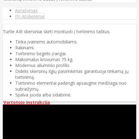
Aprašymas
(0) Atsiliepimai
Turtle AIR skersiniai skirti montuoti į tvirtinimo taškus.
Tinka įvairiems automobiliams.
Rakinami.
Tvirtinimo bėgelis įrangai.
Maksimalus krovumas 75 kg.
Modernus aliuminio profilis.
Didelis skersinių ilgių pasirinkimas garantuoja tinkamą jų
tvirtinimą.
Tvirtinimo elementai padengti apsaugine medžiaga nuo
subraižymų.
Spalva juoda arba sidabrinė.
Vartotojo instrukcija