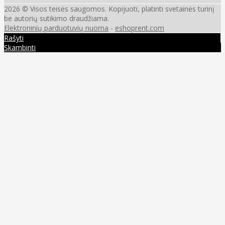
2026 © Visos teisės saugomos. Kopijuoti, platinti svetainės turinį
be autorių sutikimo draudžiama.
Elektroninių parduotuvių nuoma
-
eshoprent.com
Rašyti
Skambinti