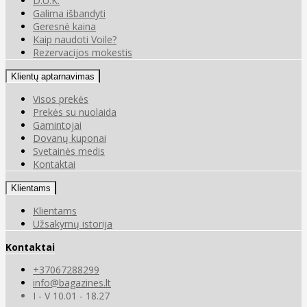
D.U.K.
Galima išbandyti
Geresnė kaina
Kaip naudoti Voile?
Rezervacijos mokestis
Klientų aptarnavimas
Visos prekės
Prekės su nuolaida
Gamintojai
Dovanų kuponai
Svetainės medis
Kontaktai
Klientams
Klientams
Užsakymų istorija
Kontaktai
+37067288299
info@bagazines.lt
I - V 10.01 - 18.27