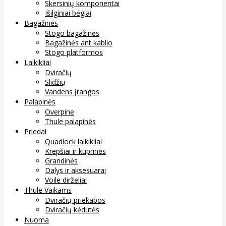
Skersinių komponentai
Išilginiai bėgiai
Bagažinės
Stogo bagažinės
Bagažinės ant kablio
Stogo platformos
Laikikliai
Dviračių
Slidžių
Vandens įrangos
Palapinės
Overpine
Thule palapinės
Priedai
Quadlock laikikliai
Krepšiai ir kuprinės
Grandinės
Dalys ir aksesuarai
Voile dirželiai
Thule Vaikams
Dviračių priekabos
Dviračių kėdutės
Nuoma