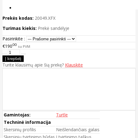
Prekės kodas:
20049.XFX
Turimas kiekis:
Prekė sandėlyje
Pasirinkite :
00
€190
su PVM
Turite klausimų apie šią prekę?
Klauskite
Gamintojas:
Turtle
Techninė informacija
Skersinių profilis
Neišlendančiais galais
Skersinių tvirtinimo būdas
Į tvirtinimo taškus