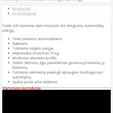
Aprašymas
(0) Atsiliepimai
Turtle AIR skersiniai skirti montuoti ant integruotų automobilių
reilingų.
Tinka įvairiems automobiliams.
Rakinami.
Tvirtinimo bėgelis įrangai.
Maksimalus krovumas 75 kg.
Modernus aliuminio profilis.
Didelis skersinių ilgių pasirinkimas garantuoja tinkamą jų
tvirtinimą.
Tvirtinimo elementai padengti apsaugine medžiaga nuo
subraižymų.
Spalva juoda arba sidabrinė.
Vartotojo instrukcija