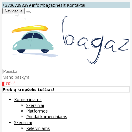
+37067288299
info@bagazines.lt
Kontaktai
Navigacija
Mano paskyra
00
€0
0
Prekių krepšelis tuščias!
Komerciniams
Skersiniai
Platformos
Priedai komerciniams
Skersiniai
Keleiviniams