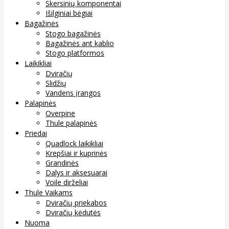
Skersinių komponentai
Išilginiai bėgiai
Bagažinės
Stogo bagažinės
Bagažinės ant kablio
Stogo platformos
Laikikliai
Dviračių
Slidžių
Vandens įrangos
Palapinės
Overpine
Thule palapinės
Priedai
Quadlock laikikliai
Krepšiai ir kuprinės
Grandinės
Dalys ir aksesuarai
Voile dirželiai
Thule Vaikams
Dviračių priekabos
Dviračių kėdutės
Nuoma