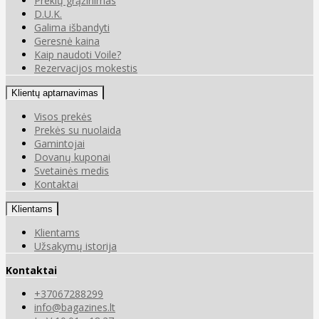
Prekių grąžinimas
D.U.K.
Galima išbandyti
Geresnė kaina
Kaip naudoti Voile?
Rezervacijos mokestis
Klientų aptarnavimas
Visos prekės
Prekės su nuolaida
Gamintojai
Dovanų kuponai
Svetainės medis
Kontaktai
Klientams
Klientams
Užsakymų istorija
Kontaktai
+37067288299
info@bagazines.lt