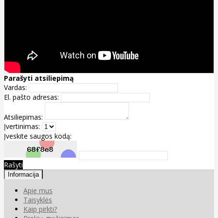
Parašyti atsiliepimą
Vardas:
El. pašto adresas:
Atsiliepimas:
Įvertinimas:
Įveskite saugos kodą:
Rašyti
Informacija
Apie mus
Taisyklės
Kaip pirkti?