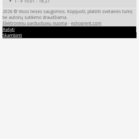
I - V 10.01 - 18.27
2026 © Visos teisės saugomos. Kopijuoti, platinti svetainės turinį
be autorių sutikimo draudžiama.
Elektroninių parduotuvių nuoma
-
eshoprent.com
Rašyti
Skambinti