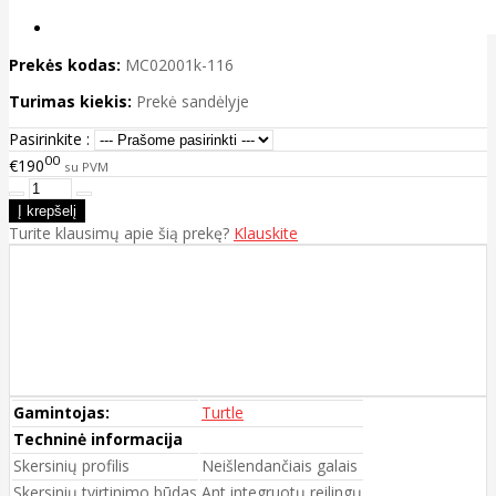
Prekės kodas:
MC02001k-116
Turimas kiekis:
Prekė sandėlyje
Pasirinkite :
00
€190
su PVM
Turite klausimų apie šią prekę?
Klauskite
Gamintojas:
Turtle
Techninė informacija
Skersinių profilis
Neišlendančiais galais
Skersinių tvirtinimo būdas
Ant integruotų reilingų