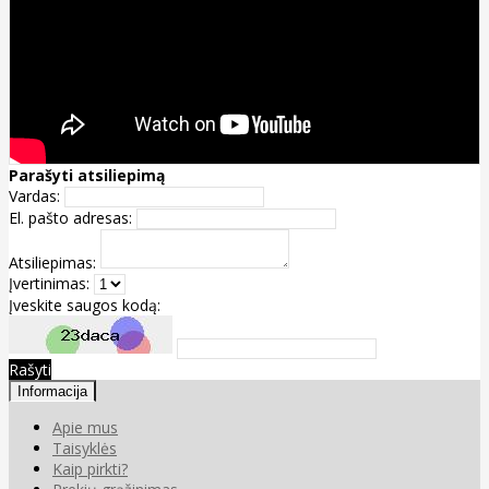
Parašyti atsiliepimą
Vardas:
El. pašto adresas:
Atsiliepimas:
Įvertinimas:
Įveskite saugos kodą:
Rašyti
Informacija
Apie mus
Taisyklės
Kaip pirkti?