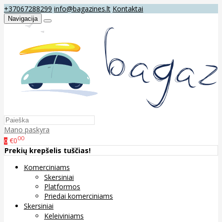
+37067288299
info@bagazines.lt
Kontaktai
Navigacija
Mano paskyra
00
€0
0
Prekių krepšelis tuščias!
Komerciniams
Skersiniai
Platformos
Priedai komerciniams
Skersiniai
Keleiviniams