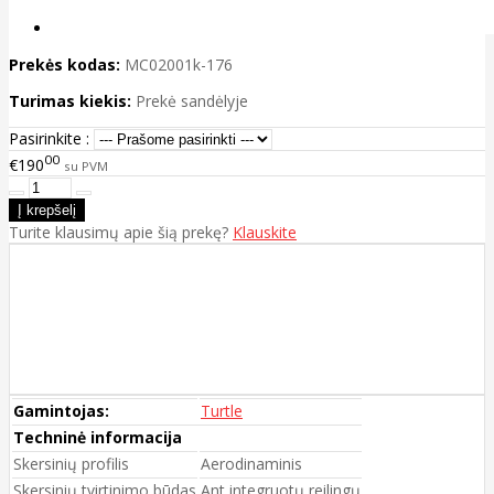
Prekės kodas:
MC02001k-176
Turimas kiekis:
Prekė sandėlyje
Pasirinkite :
00
€190
su PVM
Turite klausimų apie šią prekę?
Klauskite
Gamintojas:
Turtle
Techninė informacija
Skersinių profilis
Aerodinaminis
Skersinių tvirtinimo būdas
Ant integruotų reilingų