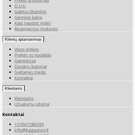
Prekių grąžinimas
D.U.K.
Galima išbandyti
Geresnė kaina
Kaip naudoti Voile?
Rezervacijos mokestis
Klientų aptarnavimas
Visos prekės
Prekės su nuolaida
Gamintojai
Dovanų kuponai
Svetainės medis
Kontaktai
Klientams
Klientams
Užsakymų istorija
Kontaktai
+37067288299
info@bagazines.lt