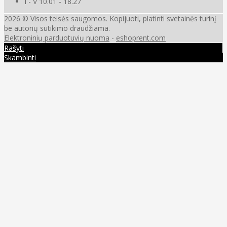
I - V 10.01 - 18.27
2026 © Visos teisės saugomos. Kopijuoti, platinti svetainės turinį
be autorių sutikimo draudžiama.
Elektroninių parduotuvių nuoma
-
eshoprent.com
Rašyti
Skambinti