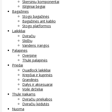
Skersinių komponentai
Išilginiai bėgiai
Bagažinės
Stogo bagažinės
Bagažinės ant kablio
Stogo platformos
Laikikliai
Dviračių
Slidžių
Vandens įrangos
Palapinės
Overpine
Thule palapinės
Priedai
Quadlock laikikliai
Krepšiai ir kuprinės
Grandinės
Dalys ir aksesuarai
Voile dirželiai
Thule Vaikams
Dviračių priekabos
Dviračių kėdutės
Nuoma