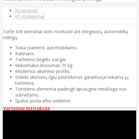
Aprašymas
(0) Atsiliepimai
Turtle AIR skersiniai skirti montuoti ant integruotų automobilių
reilingų.
Tinka įvairiems automobiliams.
Rakinami.
Tvirtinimo bėgelis įrangai.
Maksimalus krovumas 75 kg.
Modernus aliuminio profilis.
Didelis skersinių ilgių pasirinkimas garantuoja tinkamą jų
tvirtinimą.
Tvirtinimo elementai padengti apsaugine medžiaga nuo
subraižymų.
Spalva juoda arba sidabrinė.
Vartotojo instrukcija