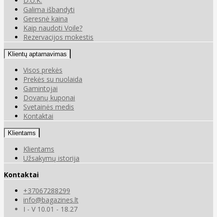
D.U.K.
Galima išbandyti
Geresnė kaina
Kaip naudoti Voile?
Rezervacijos mokestis
Klientų aptarnavimas
Visos prekės
Prekės su nuolaida
Gamintojai
Dovanų kuponai
Svetainės medis
Kontaktai
Klientams
Klientams
Užsakymų istorija
Kontaktai
+37067288299
info@bagazines.lt
I - V 10.01 - 18.27