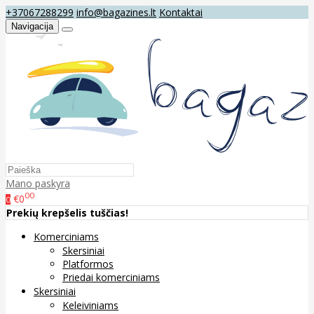
+37067288299
info@bagazines.lt
Kontaktai
Navigacija
Mano paskyra
00
€0
0
Prekių krepšelis tuščias!
Komerciniams
Skersiniai
Platformos
Priedai komerciniams
Skersiniai
Keleiviniams