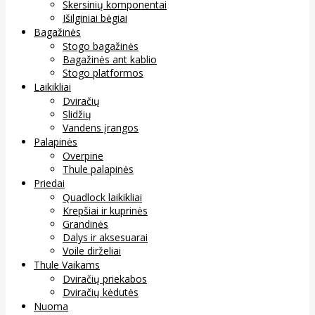
Skersinių komponentai
Išilginiai bėgiai
Bagažinės
Stogo bagažinės
Bagažinės ant kablio
Stogo platformos
Laikikliai
Dviračių
Slidžių
Vandens įrangos
Palapinės
Overpine
Thule palapinės
Priedai
Quadlock laikikliai
Krepšiai ir kuprinės
Grandinės
Dalys ir aksesuarai
Voile dirželiai
Thule Vaikams
Dviračių priekabos
Dviračių kėdutės
Nuoma