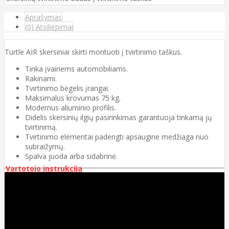
Aprašymas
(0) Atsiliepimai
Turtle AIR skersiniai skirti montuoti į tvirtinimo taškus.
Tinka įvairiems automobiliams.
Rakinami.
Tvirtinimo bėgelis įrangai.
Maksimalus krovumas 75 kg.
Modernus aliuminio profilis.
Didelis skersinių ilgių pasirinkimas garantuoja tinkamą jų
tvirtinimą.
Tvirtinimo elementai padengti apsaugine medžiaga nuo
subraižymų.
Spalva juoda arba sidabrinė.
Vartotojo instrukcija