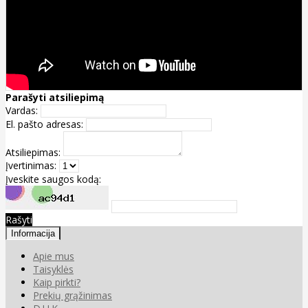
Parašyti atsiliepimą
Vardas:
El. pašto adresas:
Atsiliepimas:
Įvertinimas:
Įveskite saugos kodą:
Rašyti
Informacija
Apie mus
Taisyklės
Kaip pirkti?
Prekių grąžinimas