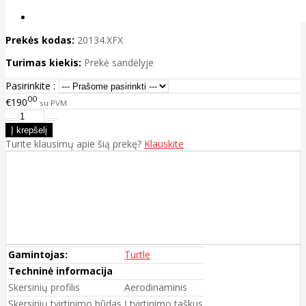
Prekės kodas:
20134.XFX
Turimas kiekis:
Prekė sandėlyje
Pasirinkite :
00
€190
su PVM
Turite klausimų apie šią prekę?
Klauskite
Gamintojas:
Turtle
Techninė informacija
Skersinių profilis
Aerodinaminis
Skersinių tvirtinimo būdas
Į tvirtinimo taškus