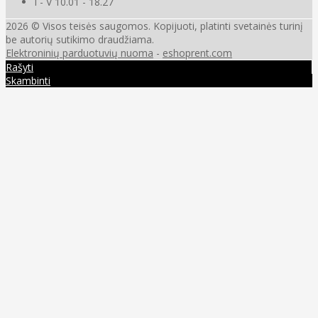
I - V 10.01 - 18.27
2026 © Visos teisės saugomos. Kopijuoti, platinti svetainės turinį
be autorių sutikimo draudžiama.
Elektroninių parduotuvių nuoma
-
eshoprent.com
Rašyti
Skambinti