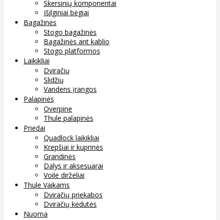
Skersinių komponentai
Išilginiai bėgiai
Bagažinės
Stogo bagažinės
Bagažinės ant kablio
Stogo platformos
Laikikliai
Dviračių
Slidžių
Vandens įrangos
Palapinės
Overpine
Thule palapinės
Priedai
Quadlock laikikliai
Krepšiai ir kuprinės
Grandinės
Dalys ir aksesuarai
Voile dirželiai
Thule Vaikams
Dviračių priekabos
Dviračių kėdutės
Nuoma