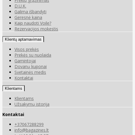
Prekių grąžinimas
D.U.K.
Galima išbandyti
Geresnė kaina
Kaip naudoti Voile?
Rezervacijos mokestis
Klientų aptarnavimas
Visos prekės
Prekės su nuolaida
Gamintojai
Dovanų kuponai
Svetainės medis
Kontaktai
Klientams
Klientams
Užsakymų istorija
Kontaktai
+37067288299
info@bagazines.lt