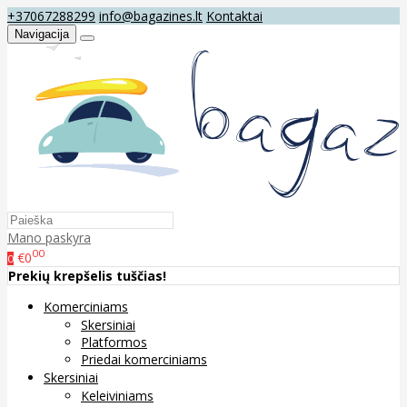
+37067288299
info@bagazines.lt
Kontaktai
Navigacija
Mano paskyra
00
€0
0
Prekių krepšelis tuščias!
Komerciniams
Skersiniai
Platformos
Priedai komerciniams
Skersiniai
Keleiviniams