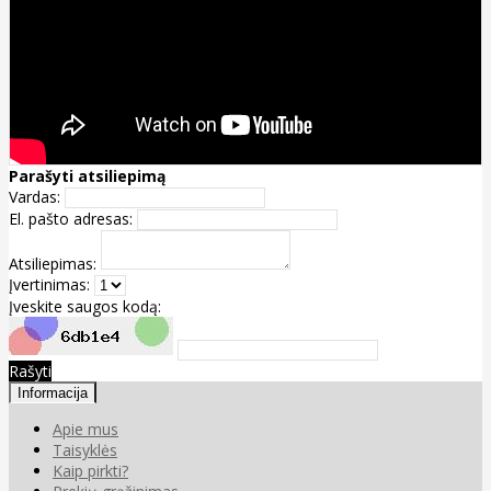
Parašyti atsiliepimą
Vardas:
El. pašto adresas:
Atsiliepimas:
Įvertinimas:
Įveskite saugos kodą:
Rašyti
Informacija
Apie mus
Taisyklės
Kaip pirkti?