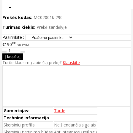
Prekės kodas:
MC02001k-290
Turimas kiekis:
Prekė sandėlyje
Pasirinkite :
00
€190
su PVM
Turite klausimų apie šią prekę?
Klauskite
Gamintojas:
Turtle
Techninė informacija
Skersinių profilis
Neišlendančiais galais
Skersinių tvirtinimo būdas
Ant integruotų reilingų