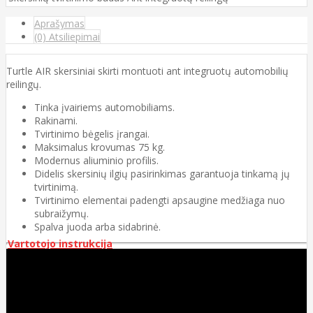
Aprašymas
(0) Atsiliepimai
Turtle AIR skersiniai skirti montuoti ant integruotų automobilių
reilingų.
Tinka įvairiems automobiliams.
Rakinami.
Tvirtinimo bėgelis įrangai.
Maksimalus krovumas 75 kg.
Modernus aliuminio profilis.
Didelis skersinių ilgių pasirinkimas garantuoja tinkamą jų
tvirtinimą.
Tvirtinimo elementai padengti apsaugine medžiaga nuo
subraižymų.
Spalva juoda arba sidabrinė.
Vartotojo instrukcija