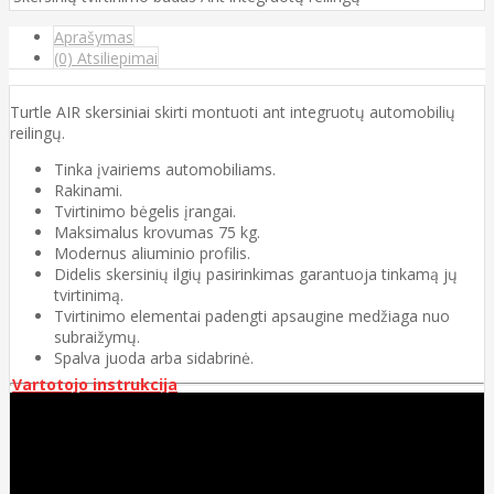
Aprašymas
(0) Atsiliepimai
Turtle AIR skersiniai skirti montuoti ant integruotų automobilių
reilingų.
Tinka įvairiems automobiliams.
Rakinami.
Tvirtinimo bėgelis įrangai.
Maksimalus krovumas 75 kg.
Modernus aliuminio profilis.
Didelis skersinių ilgių pasirinkimas garantuoja tinkamą jų
tvirtinimą.
Tvirtinimo elementai padengti apsaugine medžiaga nuo
subraižymų.
Spalva juoda arba sidabrinė.
Vartotojo instrukcija