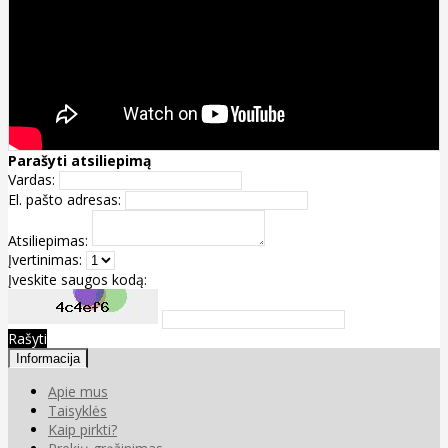
Parašyti atsiliepimą
Vardas:
El. pašto adresas:
Atsiliepimas:
Įvertinimas:
Įveskite saugos kodą:
Rašyti
Informacija
Apie mus
Taisyklės
Kaip pirkti?