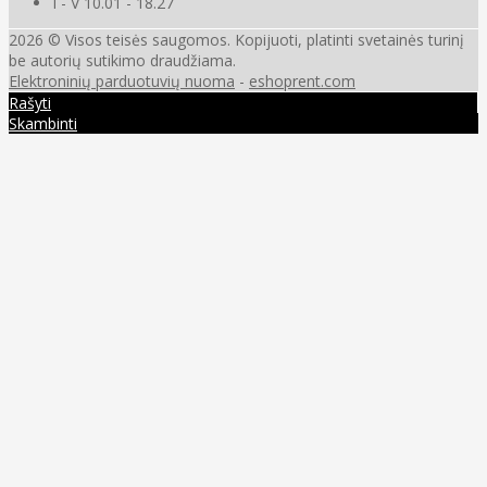
I - V 10.01 - 18.27
2026 © Visos teisės saugomos. Kopijuoti, platinti svetainės turinį
be autorių sutikimo draudžiama.
Elektroninių parduotuvių nuoma
-
eshoprent.com
Rašyti
Skambinti