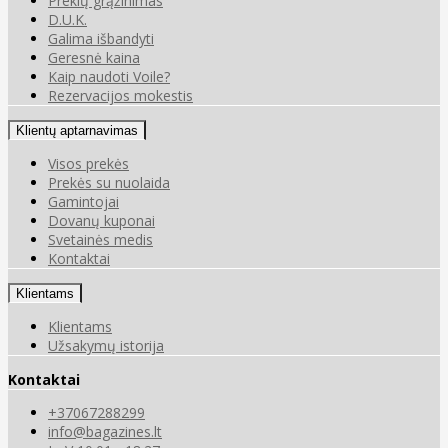
Prekių grąžinimas
D.U.K.
Galima išbandyti
Geresnė kaina
Kaip naudoti Voile?
Rezervacijos mokestis
Klientų aptarnavimas
Visos prekės
Prekės su nuolaida
Gamintojai
Dovanų kuponai
Svetainės medis
Kontaktai
Klientams
Klientams
Užsakymų istorija
Kontaktai
+37067288299
info@bagazines.lt