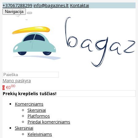
+37067288299
info@bagazines.lt
Kontaktai
Navigacija
Mano paskyra
00
€0
0
Prekių krepšelis tuščias!
Komerciniams
Skersiniai
Platformos
Priedai komerciniams
Skersiniai
Keleiviniams