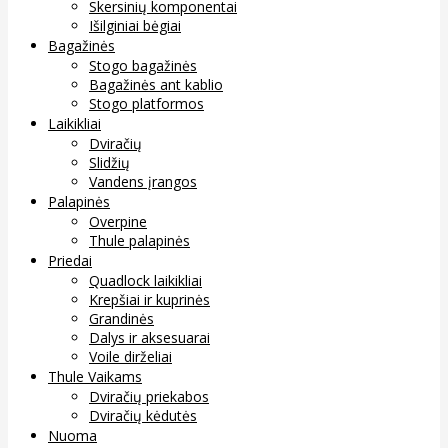
Skersinių komponentai
Išilginiai bėgiai
Bagažinės
Stogo bagažinės
Bagažinės ant kablio
Stogo platformos
Laikikliai
Dviračių
Slidžių
Vandens įrangos
Palapinės
Overpine
Thule palapinės
Priedai
Quadlock laikikliai
Krepšiai ir kuprinės
Grandinės
Dalys ir aksesuarai
Voile dirželiai
Thule Vaikams
Dviračių priekabos
Dviračių kėdutės
Nuoma