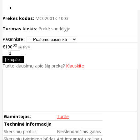
Prekės kodas:
MC02001k-1003
Turimas kiekis:
Prekė sandėlyje
Pasirinkite :
00
€190
su PVM
Turite klausimų apie šią prekę?
Klauskite
Gamintojas:
Turtle
Techninė informacija
Skersinių profilis
Neišlendančiais galais
Skersinių tvirtinimo būdas
Ant integruotų reilingų