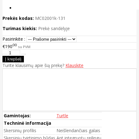
Prekės kodas:
MC02001k-131
Turimas kiekis:
Prekė sandėlyje
Pasirinkite :
00
€190
su PVM
Turite klausimų apie šią prekę?
Klauskite
Gamintojas:
Turtle
Techninė informacija
Skersinių profilis
Neišlendančiais galais
Skersinių tvirtinimo būdas
Ant integruotų reilingų