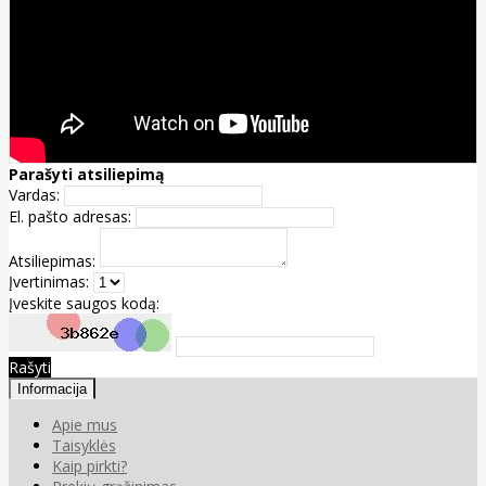
Parašyti atsiliepimą
Vardas:
El. pašto adresas:
Atsiliepimas:
Įvertinimas:
Įveskite saugos kodą:
Rašyti
Informacija
Apie mus
Taisyklės
Kaip pirkti?