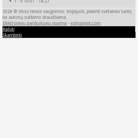
I - V 10.01 - 18.27
2026 © Visos teisės saugomos. Kopijuoti, platinti svetainės turinį
be autorių sutikimo draudžiama.
Elektroninių parduotuvių nuoma
-
eshoprent.com
Rašyti
Skambinti