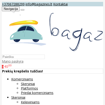
+37067288299
info@bagazines.lt
Kontaktai
Navigacija
Mano paskyra
00
€0
0
Prekių krepšelis tuščias!
Komerciniams
Skersiniai
Platformos
Priedai komerciniams
Skersiniai
Keleiviniams