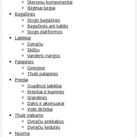
Skersinių komponentai
Išilginiai bėgiai
Bagažinės
Stogo bagažinės
Bagažinės ant kablio
Stogo platformos
Laikikliai
Dviračių
Slidžių
Vandens įrangos
Palapinės
Overpine
Thule palapinės
Priedai
Quadlock laikikliai
Krepšiai ir kuprinės
Grandinės
Dalys ir aksesuarai
Voile dirželiai
Thule Vaikams
Dviračių priekabos
Dviračių kėdutės
Nuoma