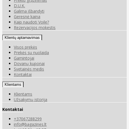
Prekių grąžinimas
D.U.K.
Galima išbandyti
Geresnė kaina
Kaip naudoti Voile?
Rezervacijos mokestis
Klientų aptarnavimas
Visos prekės
Prekės su nuolaida
Gamintojai
Dovanų kuponai
Svetainės medis
Kontaktai
Klientams
Klientams
Užsakymų istorija
Kontaktai
+37067288299
info@bagazines.lt