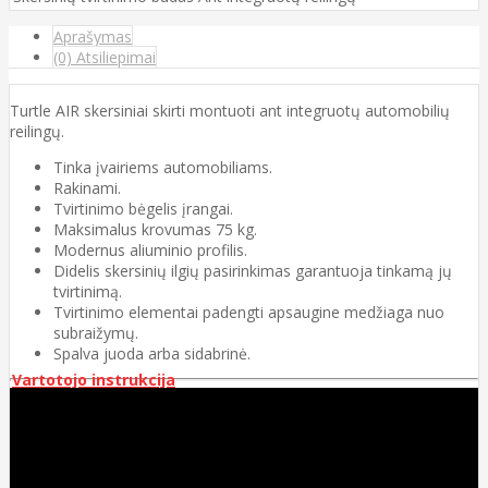
Aprašymas
(0) Atsiliepimai
Turtle AIR skersiniai skirti montuoti ant integruotų automobilių
reilingų.
Tinka įvairiems automobiliams.
Rakinami.
Tvirtinimo bėgelis įrangai.
Maksimalus krovumas 75 kg.
Modernus aliuminio profilis.
Didelis skersinių ilgių pasirinkimas garantuoja tinkamą jų
tvirtinimą.
Tvirtinimo elementai padengti apsaugine medžiaga nuo
subraižymų.
Spalva juoda arba sidabrinė.
Vartotojo instrukcija