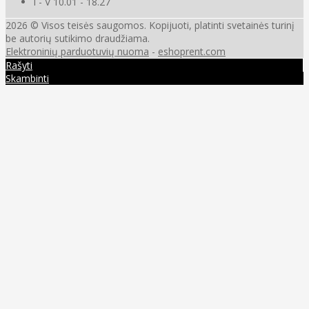
I - V 10.01 - 18.27
2026 © Visos teisės saugomos. Kopijuoti, platinti svetainės turinį
be autorių sutikimo draudžiama.
Elektroninių parduotuvių nuoma
-
eshoprent.com
Rašyti
Skambinti