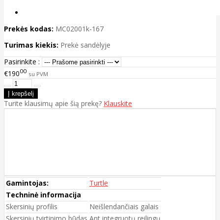
Prekės kodas:
MC02001k-167
Turimas kiekis:
Prekė sandėlyje
Pasirinkite :
00
€190
su PVM
Turite klausimų apie šią prekę?
Klauskite
Gamintojas:
Turtle
Techninė informacija
Skersinių profilis
Neišlendančiais galais
Skersinių tvirtinimo būdas
Ant integruotų reilingų