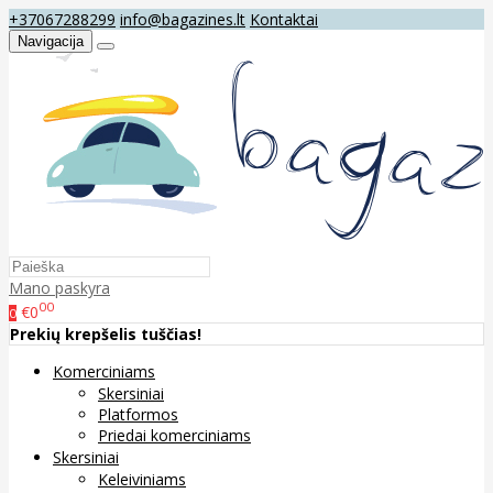
+37067288299
info@bagazines.lt
Kontaktai
Navigacija
Mano paskyra
00
€0
0
Prekių krepšelis tuščias!
Komerciniams
Skersiniai
Platformos
Priedai komerciniams
Skersiniai
Keleiviniams