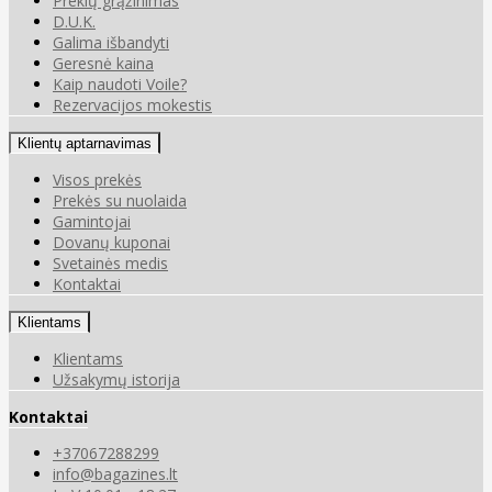
Prekių grąžinimas
D.U.K.
Galima išbandyti
Geresnė kaina
Kaip naudoti Voile?
Rezervacijos mokestis
Klientų aptarnavimas
Visos prekės
Prekės su nuolaida
Gamintojai
Dovanų kuponai
Svetainės medis
Kontaktai
Klientams
Klientams
Užsakymų istorija
Kontaktai
+37067288299
info@bagazines.lt