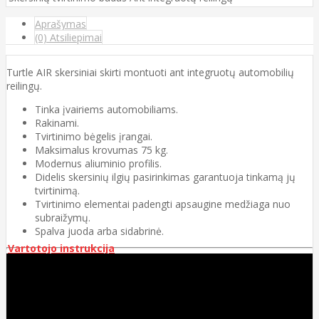
Aprašymas
(0) Atsiliepimai
Turtle AIR skersiniai skirti montuoti ant integruotų automobilių
reilingų.
Tinka įvairiems automobiliams.
Rakinami.
Tvirtinimo bėgelis įrangai.
Maksimalus krovumas 75 kg.
Modernus aliuminio profilis.
Didelis skersinių ilgių pasirinkimas garantuoja tinkamą jų
tvirtinimą.
Tvirtinimo elementai padengti apsaugine medžiaga nuo
subraižymų.
Spalva juoda arba sidabrinė.
Vartotojo instrukcija