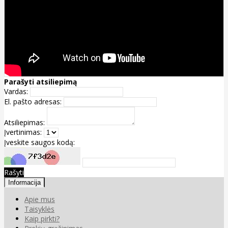
Parašyti atsiliepimą
Vardas:
El. pašto adresas:
Atsiliepimas:
Įvertinimas:
Įveskite saugos kodą:
Rašyti
Informacija
Apie mus
Taisyklės
Kaip pirkti?