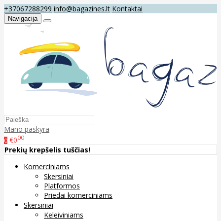
+37067288299
info@bagazines.lt
Kontaktai
Navigacija
Mano paskyra
00
€0
0
Prekių krepšelis tuščias!
Komerciniams
Skersiniai
Platformos
Priedai komerciniams
Skersiniai
Keleiviniams