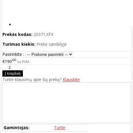
Prekės kodas:
20371.XFX
Turimas kiekis:
Prekė sandėlyje
Pasirinkite :
00
€190
su PVM
Turite klausimų apie šią prekę?
Klauskite
Gamintojas:
Turtle