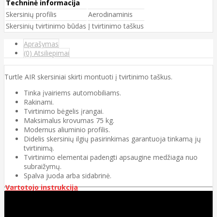
Techninė informacija
Skersinių profilis
Aerodinaminis
Skersinių tvirtinimo būdas
Į tvirtinimo taškus
Aprašymas
(0) Atsiliepimai
Turtle AIR skersiniai skirti montuoti į tvirtinimo taškus.
Tinka įvairiems automobiliams.
Rakinami.
Tvirtinimo bėgelis įrangai.
Maksimalus krovumas 75 kg.
Modernus aliuminio profilis.
Didelis skersinių ilgių pasirinkimas garantuoja tinkamą jų
tvirtinimą.
Tvirtinimo elementai padengti apsaugine medžiaga nuo
subraižymų.
Spalva juoda arba sidabrinė.
Vartotojo instrukcija