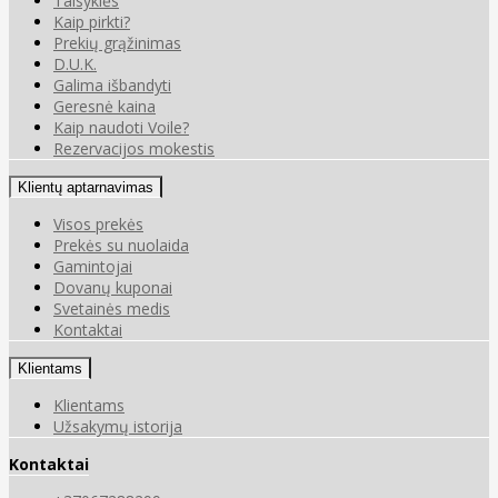
Taisyklės
Kaip pirkti?
Prekių grąžinimas
D.U.K.
Galima išbandyti
Geresnė kaina
Kaip naudoti Voile?
Rezervacijos mokestis
Klientų aptarnavimas
Visos prekės
Prekės su nuolaida
Gamintojai
Dovanų kuponai
Svetainės medis
Kontaktai
Klientams
Klientams
Užsakymų istorija
Kontaktai