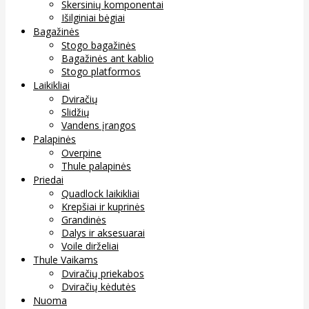
Skersinių komponentai
Išilginiai bėgiai
Bagažinės
Stogo bagažinės
Bagažinės ant kablio
Stogo platformos
Laikikliai
Dviračių
Slidžių
Vandens įrangos
Palapinės
Overpine
Thule palapinės
Priedai
Quadlock laikikliai
Krepšiai ir kuprinės
Grandinės
Dalys ir aksesuarai
Voile dirželiai
Thule Vaikams
Dviračių priekabos
Dviračių kėdutės
Nuoma