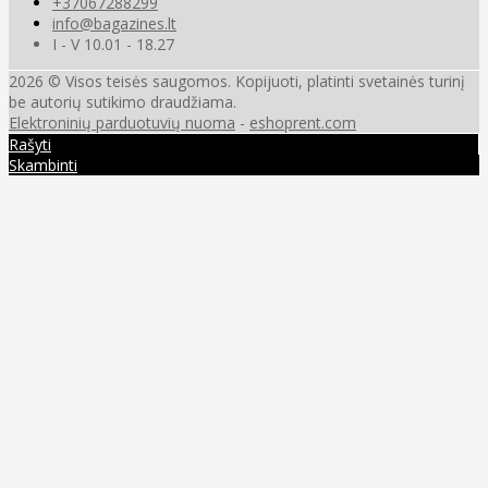
+37067288299
info@bagazines.lt
I - V 10.01 - 18.27
2026 © Visos teisės saugomos. Kopijuoti, platinti svetainės turinį
be autorių sutikimo draudžiama.
Elektroninių parduotuvių nuoma
-
eshoprent.com
Rašyti
Skambinti