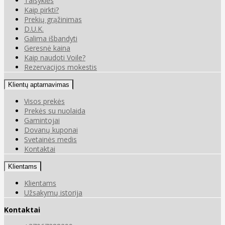
Taisyklės
Kaip pirkti?
Prekių grąžinimas
D.U.K.
Galima išbandyti
Geresnė kaina
Kaip naudoti Voile?
Rezervacijos mokestis
Klientų aptarnavimas
Visos prekės
Prekės su nuolaida
Gamintojai
Dovanų kuponai
Svetainės medis
Kontaktai
Klientams
Klientams
Užsakymų istorija
Kontaktai