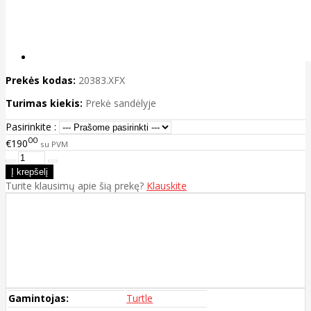
Prekės kodas:
20383.XFX
Turimas kiekis:
Prekė sandėlyje
Pasirinkite :
00
€190
su PVM
Turite klausimų apie šią prekę?
Klauskite
Gamintojas:
Turtle