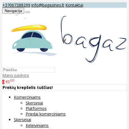
+37067288299
info@bagazines.lt
Kontaktai
Navigacija
Mano paskyra
00
€0
0
Prekių krepšelis tuščias!
Komerciniams
Skersiniai
Platformos
Priedai komerciniams
Skersiniai
Keleiviniams