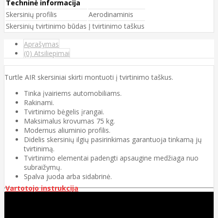
Techninė informacija
Skersinių profilis
Aerodinaminis
Skersinių tvirtinimo būdas
Į tvirtinimo taškus
Aprašymas
(0) Atsiliepimai
Turtle AIR skersiniai skirti montuoti į tvirtinimo taškus.
Tinka įvairiems automobiliams.
Rakinami.
Tvirtinimo bėgelis įrangai.
Maksimalus krovumas 75 kg.
Modernus aliuminio profilis.
Didelis skersinių ilgių pasirinkimas garantuoja tinkamą jų
tvirtinimą.
Tvirtinimo elementai padengti apsaugine medžiaga nuo
subraižymų.
Spalva juoda arba sidabrinė.
Vartotojo instrukcija