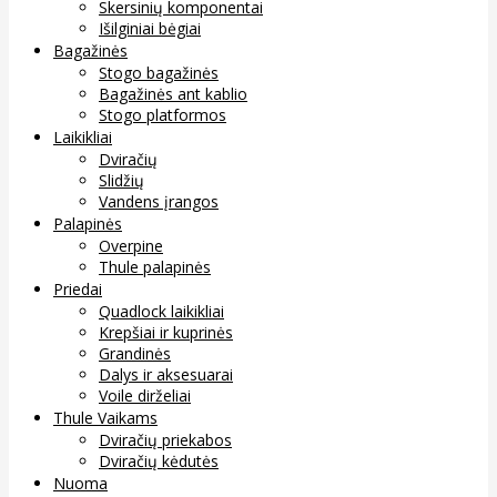
Skersinių komponentai
Išilginiai bėgiai
Bagažinės
Stogo bagažinės
Bagažinės ant kablio
Stogo platformos
Laikikliai
Dviračių
Slidžių
Vandens įrangos
Palapinės
Overpine
Thule palapinės
Priedai
Quadlock laikikliai
Krepšiai ir kuprinės
Grandinės
Dalys ir aksesuarai
Voile dirželiai
Thule Vaikams
Dviračių priekabos
Dviračių kėdutės
Nuoma