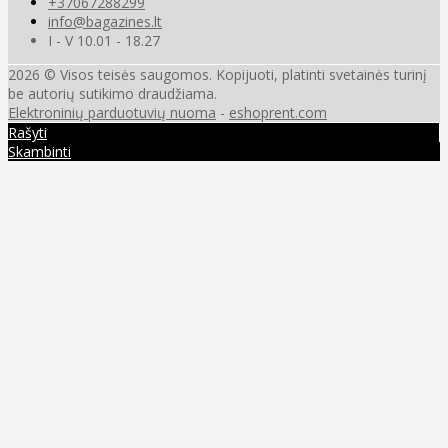
+37067288299
info@bagazines.lt
I - V 10.01 - 18.27
2026 © Visos teisės saugomos. Kopijuoti, platinti svetainės turinį
be autorių sutikimo draudžiama.
Elektroninių parduotuvių nuoma
-
eshoprent.com
Rašyti
Skambinti