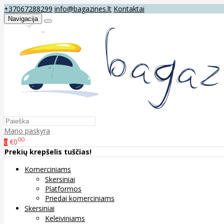
+37067288299
info@bagazines.lt
Kontaktai
Navigacija
Mano paskyra
00
€0
0
Prekių krepšelis tuščias!
Komerciniams
Skersiniai
Platformos
Priedai komerciniams
Skersiniai
Keleiviniams