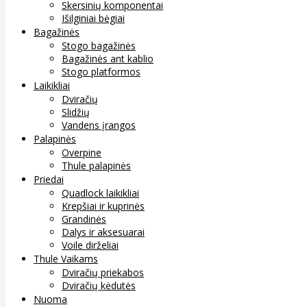
Skersinių komponentai
Išilginiai bėgiai
Bagažinės
Stogo bagažinės
Bagažinės ant kablio
Stogo platformos
Laikikliai
Dviračių
Slidžių
Vandens įrangos
Palapinės
Overpine
Thule palapinės
Priedai
Quadlock laikikliai
Krepšiai ir kuprinės
Grandinės
Dalys ir aksesuarai
Voile dirželiai
Thule Vaikams
Dviračių priekabos
Dviračių kėdutės
Nuoma