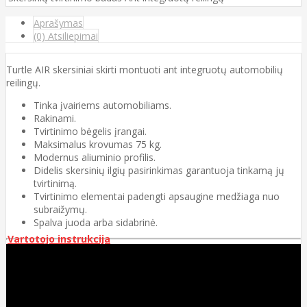
Aprašymas
(0) Atsiliepimai
Turtle AIR skersiniai skirti montuoti ant integruotų automobilių
reilingų.
Tinka įvairiems automobiliams.
Rakinami.
Tvirtinimo bėgelis įrangai.
Maksimalus krovumas 75 kg.
Modernus aliuminio profilis.
Didelis skersinių ilgių pasirinkimas garantuoja tinkamą jų
tvirtinimą.
Tvirtinimo elementai padengti apsaugine medžiaga nuo
subraižymų.
Spalva juoda arba sidabrinė.
Vartotojo instrukcija