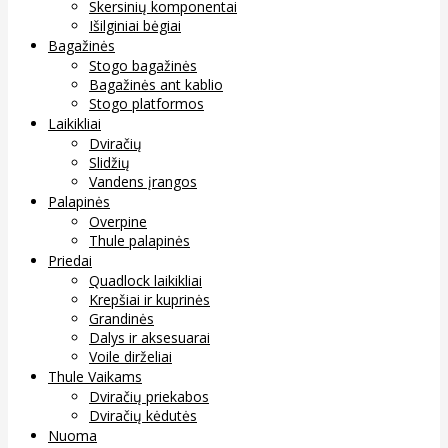
Skersinių komponentai
Išilginiai bėgiai
Bagažinės
Stogo bagažinės
Bagažinės ant kablio
Stogo platformos
Laikikliai
Dviračių
Slidžių
Vandens įrangos
Palapinės
Overpine
Thule palapinės
Priedai
Quadlock laikikliai
Krepšiai ir kuprinės
Grandinės
Dalys ir aksesuarai
Voile dirželiai
Thule Vaikams
Dviračių priekabos
Dviračių kėdutės
Nuoma