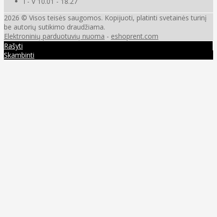
I - V 10.01 - 18.27
2026 © Visos teisės saugomos. Kopijuoti, platinti svetainės turinį
be autorių sutikimo draudžiama.
Elektroninių parduotuvių nuoma
-
eshoprent.com
Rašyti
Skambinti