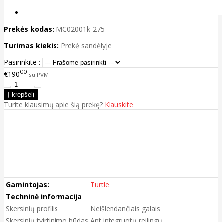
Prekės kodas:
MC02001k-275
Turimas kiekis:
Prekė sandėlyje
Pasirinkite :
00
€190
su PVM
Turite klausimų apie šią prekę?
Klauskite
Gamintojas:
Turtle
Techninė informacija
Skersinių profilis
Neišlendančiais galais
Skersinių tvirtinimo būdas
Ant integruotų reilingų