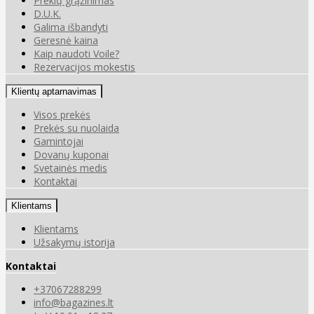
Prekių grąžinimas
D.U.K.
Galima išbandyti
Geresnė kaina
Kaip naudoti Voile?
Rezervacijos mokestis
Klientų aptarnavimas
Visos prekės
Prekės su nuolaida
Gamintojai
Dovanų kuponai
Svetainės medis
Kontaktai
Klientams
Klientams
Užsakymų istorija
Kontaktai
+37067288299
info@bagazines.lt