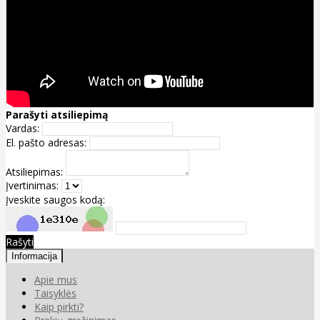
Parašyti atsiliepimą
Vardas:
El. pašto adresas:
Atsiliepimas:
Įvertinimas:
Įveskite saugos kodą:
Rašyti
Informacija
Apie mus
Taisyklės
Kaip pirkti?