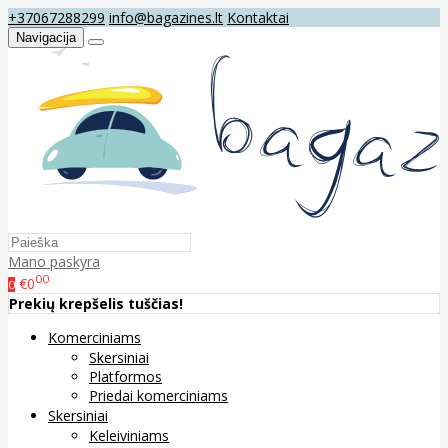
+37067288299
info@bagazines.lt
Kontaktai
Navigacija
Mano paskyra
00
€0
0
Prekių krepšelis tuščias!
Komerciniams
Skersiniai
Platformos
Priedai komerciniams
Skersiniai
Keleiviniams