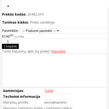
Prekės kodas:
20482.XFX
Turimas kiekis:
Prekė sandėlyje
Pasirinkite :
00
€190
su PVM
Turite klausimų apie šią prekę?
Klauskite
Gamintojas:
Turtle
Techninė informacija
Skersinių profilis
Aerodinaminis
Skersinių tvirtinimo būdas
Į tvirtinimo taškus