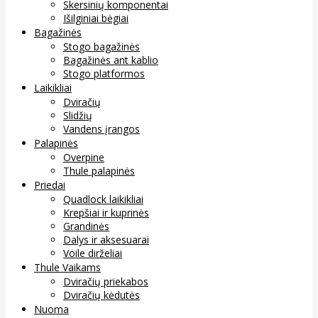
Skersinių komponentai
Išilginiai bėgiai
Bagažinės
Stogo bagažinės
Bagažinės ant kablio
Stogo platformos
Laikikliai
Dviračių
Slidžių
Vandens įrangos
Palapinės
Overpine
Thule palapinės
Priedai
Quadlock laikikliai
Krepšiai ir kuprinės
Grandinės
Dalys ir aksesuarai
Voile dirželiai
Thule Vaikams
Dviračių priekabos
Dviračių kėdutės
Nuoma