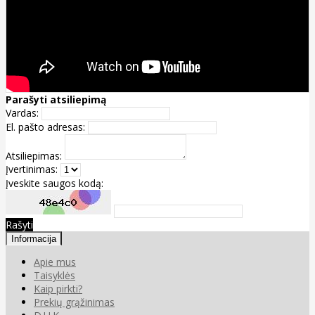
Parašyti atsiliepimą
Vardas:
El. pašto adresas:
Atsiliepimas:
Įvertinimas:
Įveskite saugos kodą:
Rašyti
Informacija
Apie mus
Taisyklės
Kaip pirkti?
Prekių grąžinimas