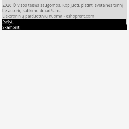
2026 © Visos teisės saugomos. Kopijuoti, platinti svetainės turinį
be autorių sutikimo draudžiama.
Elektroninių parduotuvių nuoma
-
eshoprent.com
Rašyti
Skambinti