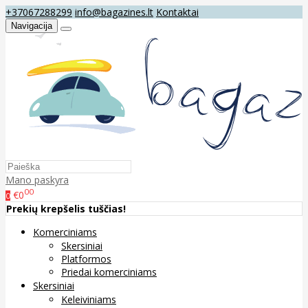
+37067288299
info@bagazines.lt
Kontaktai
Navigacija
Mano paskyra
00
€0
0
Prekių krepšelis tuščias!
Komerciniams
Skersiniai
Platformos
Priedai komerciniams
Skersiniai
Keleiviniams