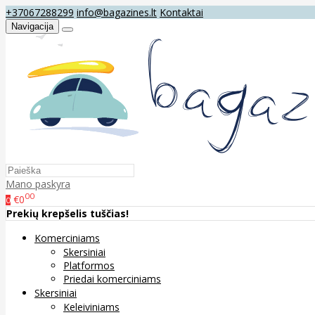
+37067288299
info@bagazines.lt
Kontaktai
Navigacija
Mano paskyra
00
€0
0
Prekių krepšelis tuščias!
Komerciniams
Skersiniai
Platformos
Priedai komerciniams
Skersiniai
Keleiviniams