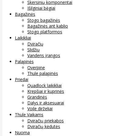
Skersinių komponentai
Išilginiai bėgiai
Bagažinės
Stogo bagažinės
Bagažinės ant kablio
Stogo platformos
Laikikliai
Dviračių
Slidžių
Vandens įrangos
Palapinės
Overpine
Thule palapinės
Priedai
Quadlock laikikliai
Krepšiai ir kuprinės
Grandinės
Dalys ir aksesuarai
Voile dirželiai
Thule Vaikams
Dviračių priekabos
Dviračių kėdutės
Nuoma