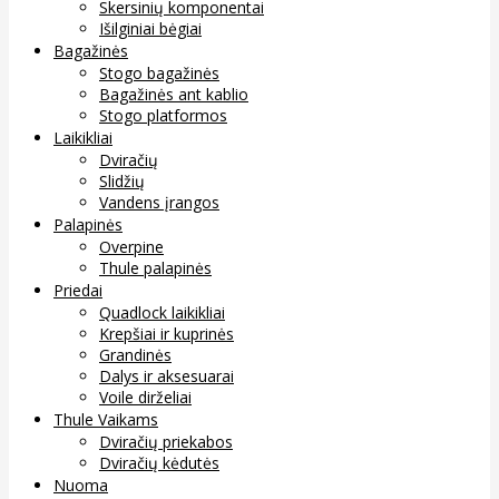
Skersinių komponentai
Išilginiai bėgiai
Bagažinės
Stogo bagažinės
Bagažinės ant kablio
Stogo platformos
Laikikliai
Dviračių
Slidžių
Vandens įrangos
Palapinės
Overpine
Thule palapinės
Priedai
Quadlock laikikliai
Krepšiai ir kuprinės
Grandinės
Dalys ir aksesuarai
Voile dirželiai
Thule Vaikams
Dviračių priekabos
Dviračių kėdutės
Nuoma