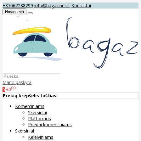
+37067288299
info@bagazines.lt
Kontaktai
Navigacija
Mano paskyra
00
€0
0
Prekių krepšelis tuščias!
Komerciniams
Skersiniai
Platformos
Priedai komerciniams
Skersiniai
Keleiviniams