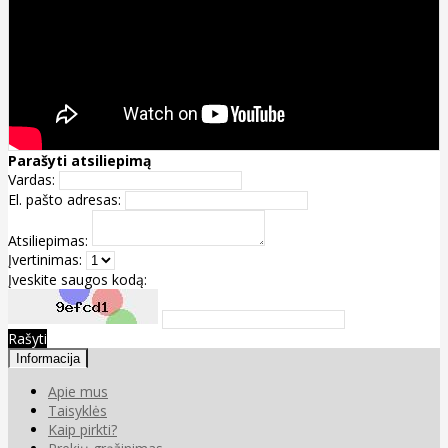
Parašyti atsiliepimą
Vardas:
El. pašto adresas:
Atsiliepimas:
Įvertinimas:
Įveskite saugos kodą:
Rašyti
Informacija
Apie mus
Taisyklės
Kaip pirkti?