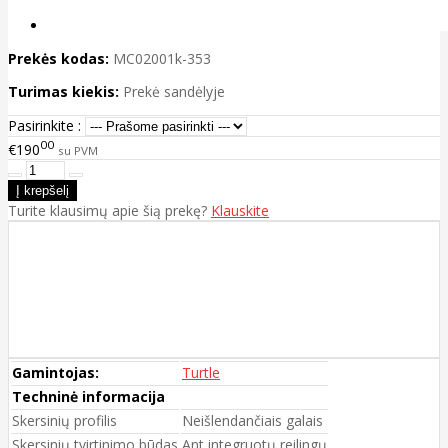
Prekės kodas:
MC02001k-353
Turimas kiekis:
Prekė sandėlyje
Pasirinkite :
00
€190
su PVM
Turite klausimų apie šią prekę?
Klauskite
Gamintojas:
Turtle
Techninė informacija
Skersinių profilis
Neišlendančiais galais
Skersinių tvirtinimo būdas
Ant integruotų reilingų