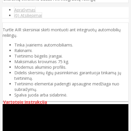
Aprašymas
(0) Atsiliepimai
Turtle AIR skersiniai skirti montuoti ant integruotų automobilių
reilingų.
Tinka įvairiems automobiliams.
Rakinami.
Tvirtinimo bėgelis įrangai.
Maksimalus krovumas 75 kg.
Modernus aliuminio profilis.
Didelis skersinių ilgių pasirinkimas garantuoja tinkamą jų
tvirtinimą.
Tvirtinimo elementai padengti apsaugine medžiaga nuo
subraižymų.
Spalva juoda arba sidabrinė.
Vartotojo instrukcija