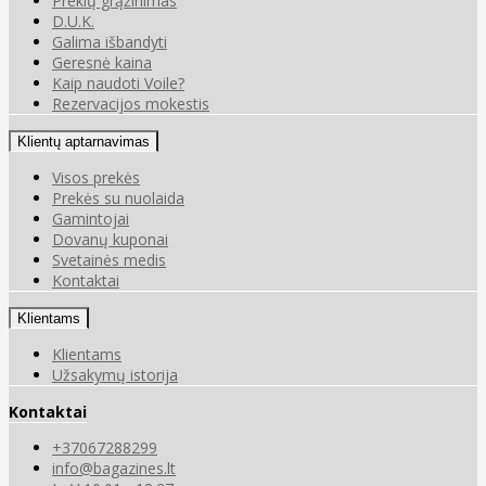
Prekių grąžinimas
D.U.K.
Galima išbandyti
Geresnė kaina
Kaip naudoti Voile?
Rezervacijos mokestis
Klientų aptarnavimas
Visos prekės
Prekės su nuolaida
Gamintojai
Dovanų kuponai
Svetainės medis
Kontaktai
Klientams
Klientams
Užsakymų istorija
Kontaktai
+37067288299
info@bagazines.lt