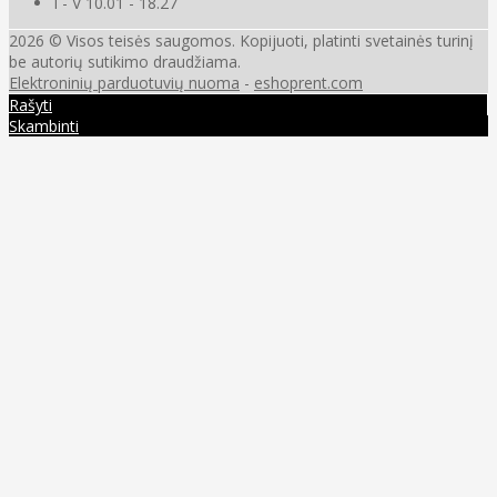
I - V 10.01 - 18.27
2026 © Visos teisės saugomos. Kopijuoti, platinti svetainės turinį
be autorių sutikimo draudžiama.
Elektroninių parduotuvių nuoma
-
eshoprent.com
Rašyti
Skambinti