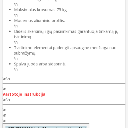
\n
Maksimalus krovumas 75 kg.
\n
Modernus aliuminio profilis.
\n
Didelis skersinių ilgių pasirinkimas garantuoja tinkamą jų
tvirtinimą.
\n
Tvirtinimo elementai padengti apsaugine medžiaga nuo
subraižymų.
\n
Spalva juoda arba sidabrinė.
\n
\n\n
\n
Vartotojo instrukcija
\n\n
\n
\n
\n