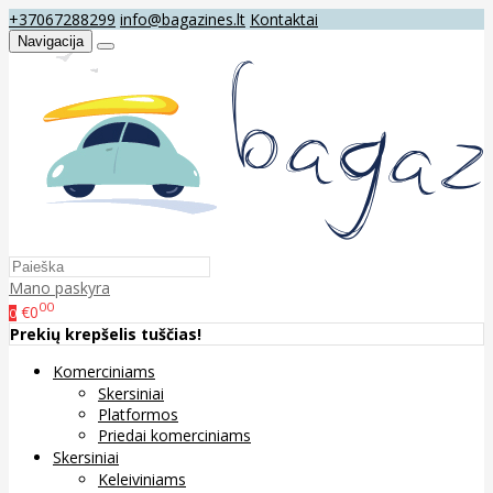
+37067288299
info@bagazines.lt
Kontaktai
Navigacija
Mano paskyra
00
€0
0
Prekių krepšelis tuščias!
Komerciniams
Skersiniai
Platformos
Priedai komerciniams
Skersiniai
Keleiviniams