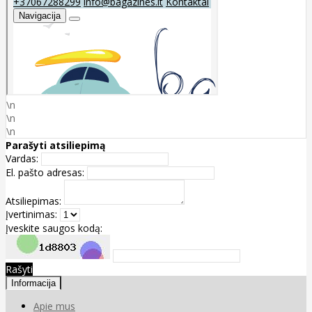
\n
\n
\n
Parašyti atsiliepimą
Vardas:
El. pašto adresas:
Atsiliepimas:
Įvertinimas:
Įveskite saugos kodą:
Rašyti
Informacija
Apie mus