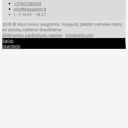
+37067288299
info@bagazines.lt
I - V 10.01 - 18.27
2026 © Visos teisės saugomos. Kopijuoti, platinti svetainės turinį
be autorių sutikimo draudžiama.
Elektroninių parduotuvių nuoma
-
eshoprent.com
Rašyti
Skambinti