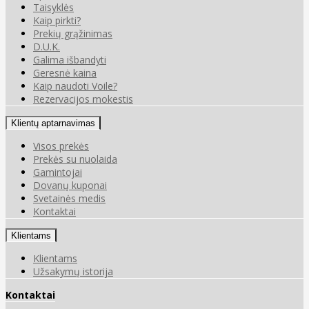
Taisyklės
Kaip pirkti?
Prekių grąžinimas
D.U.K.
Galima išbandyti
Geresnė kaina
Kaip naudoti Voile?
Rezervacijos mokestis
Klientų aptarnavimas
Visos prekės
Prekės su nuolaida
Gamintojai
Dovanų kuponai
Svetainės medis
Kontaktai
Klientams
Klientams
Užsakymų istorija
Kontaktai