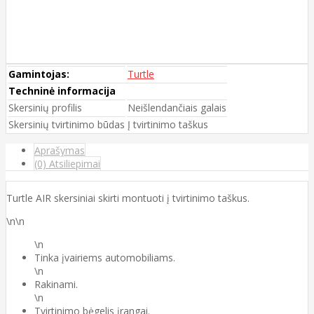
Gamintojas:
Turtle
Techninė informacija
Skersinių profilis
Neišlendančiais galais
Skersinių tvirtinimo būdas
Į tvirtinimo taškus
Aprašymas
(0) Atsiliepimai
Turtle AIR skersiniai skirti montuoti į tvirtinimo taškus.
\n\n
\n
Tinka įvairiems automobiliams.
\n
Rakinami.
\n
Tvirtinimo bėgelis įrangai.