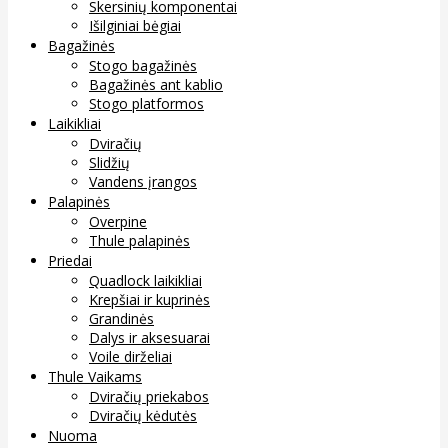
Skersinių komponentai
Išilginiai bėgiai
Bagažinės
Stogo bagažinės
Bagažinės ant kablio
Stogo platformos
Laikikliai
Dviračių
Slidžių
Vandens įrangos
Palapinės
Overpine
Thule palapinės
Priedai
Quadlock laikikliai
Krepšiai ir kuprinės
Grandinės
Dalys ir aksesuarai
Voile dirželiai
Thule Vaikams
Dviračių priekabos
Dviračių kėdutės
Nuoma