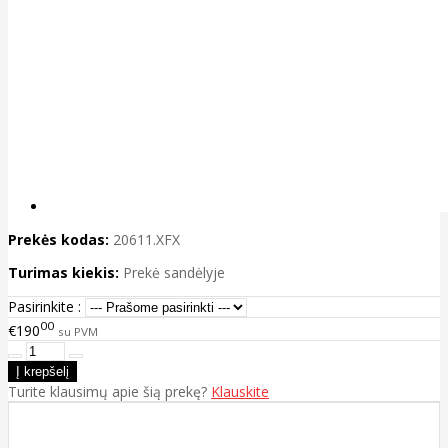
Prekės kodas:
20611.XFX
Turimas kiekis:
Prekė sandėlyje
Pasirinkite :
00
€190
su PVM
Turite klausimų apie šią prekę?
Klauskite