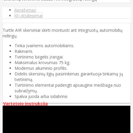
Aprašymas
(0) Atsiliepimai
Turtle AIR skersiniai skirti montuoti ant integruotų automobilių
reilingų.
Tinka įvairiems automobiliams.
Rakinami.
Tvirtinimo bėgelis įrangai.
Maksimalus krovumas 75 kg.
Modernus aliuminio profilis.
Didelis skersinių ilgių pasirinkimas garantuoja tinkamą jų
tvirtinimą.
Tvirtinimo elementai padengti apsaugine medžiaga nuo
subraižymų.
Spalva juoda arba sidabrinė.
Vartotojo instrukcija