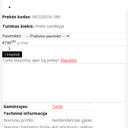
Prekės kodas:
MC02001k-386
Turimas kiekis:
Prekė sandėlyje
Pasirinkite :
00
€190
su PVM
Turite klausimų apie šią prekę?
Klauskite
Gamintojas:
Turtle
Techninė informacija
Skersinių profilis
Neišlendančiais galais
Skersinių tvirtinimo būdas
Ant integruotų reilingų