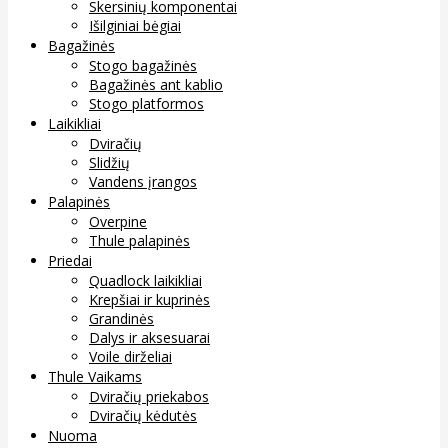
Skersinių komponentai
Išilginiai bėgiai
Bagažinės
Stogo bagažinės
Bagažinės ant kablio
Stogo platformos
Laikikliai
Dviračių
Slidžių
Vandens įrangos
Palapinės
Overpine
Thule palapinės
Priedai
Quadlock laikikliai
Krepšiai ir kuprinės
Grandinės
Dalys ir aksesuarai
Voile dirželiai
Thule Vaikams
Dviračių priekabos
Dviračių kėdutės
Nuoma