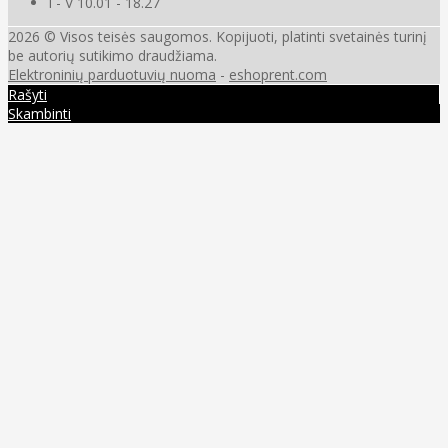
I - V 10.01 - 18.27
2026 © Visos teisės saugomos. Kopijuoti, platinti svetainės turinį
be autorių sutikimo draudžiama.
Elektroninių parduotuvių nuoma
-
eshoprent.com
Rašyti
Skambinti