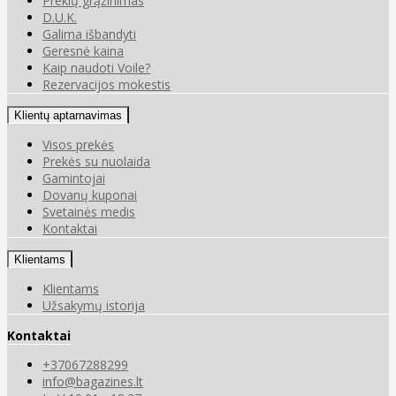
Prekių grąžinimas
D.U.K.
Galima išbandyti
Geresnė kaina
Kaip naudoti Voile?
Rezervacijos mokestis
Klientų aptarnavimas
Visos prekės
Prekės su nuolaida
Gamintojai
Dovanų kuponai
Svetainės medis
Kontaktai
Klientams
Klientams
Užsakymų istorija
Kontaktai
+37067288299
info@bagazines.lt