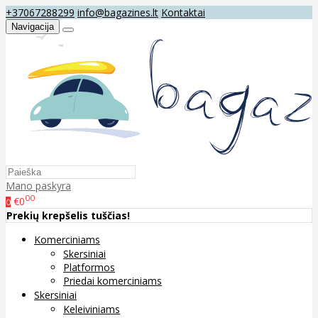
+37067288299
info@bagazines.lt
Kontaktai
Navigacija
Mano paskyra
00
€0
0
Prekių krepšelis tuščias!
Komerciniams
Skersiniai
Platformos
Priedai komerciniams
Skersiniai
Keleiviniams