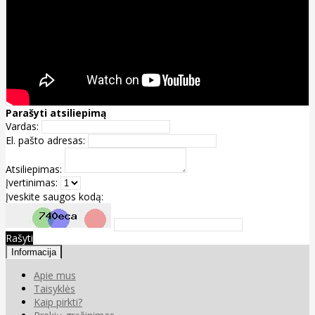
Parašyti atsiliepimą
Vardas:
El. pašto adresas:
Atsiliepimas:
Įvertinimas:
Įveskite saugos kodą:
Rašyti
Informacija
Apie mus
Taisyklės
Kaip pirkti?