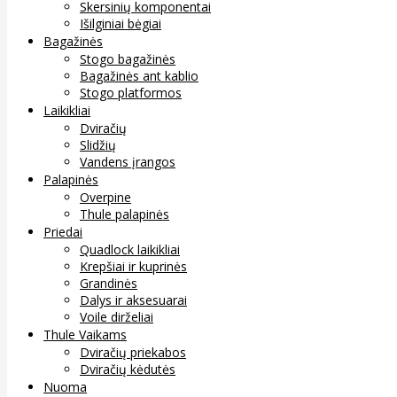
Skersinių komponentai
Išilginiai bėgiai
Bagažinės
Stogo bagažinės
Bagažinės ant kablio
Stogo platformos
Laikikliai
Dviračių
Slidžių
Vandens įrangos
Palapinės
Overpine
Thule palapinės
Priedai
Quadlock laikikliai
Krepšiai ir kuprinės
Grandinės
Dalys ir aksesuarai
Voile dirželiai
Thule Vaikams
Dviračių priekabos
Dviračių kėdutės
Nuoma