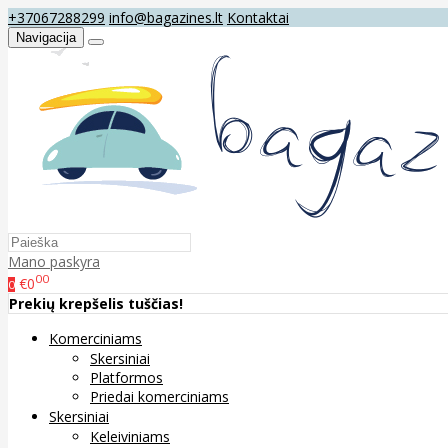
+37067288299
info@bagazines.lt
Kontaktai
Navigacija
Mano paskyra
00
€0
0
Prekių krepšelis tuščias!
Komerciniams
Skersiniai
Platformos
Priedai komerciniams
Skersiniai
Keleiviniams