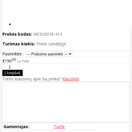
Prekės kodas:
MC02001k-413
Turimas kiekis:
Prekė sandėlyje
Pasirinkite :
00
€190
su PVM
Turite klausimų apie šią prekę?
Klauskite
Gamintojas:
Turtle