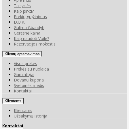
Apie mus
Taisyklės
Kaip pirkti?
Prekių grąžinimas
D.U.K.
Galima išbandyti
Geresnė kaina
Kaip naudoti Voile?
Rezervacijos mokestis
Klientų aptarnavimas
Visos prekės
Prekės su nuolaida
Gamintojai
Dovanų kuponai
Svetainės medis
Kontaktai
Klientams
Klientams
Užsakymų istorija
Kontaktai