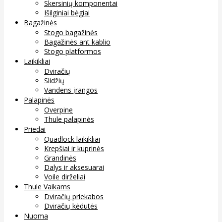
Skersinių komponentai
Išilginiai bėgiai
Bagažinės
Stogo bagažinės
Bagažinės ant kablio
Stogo platformos
Laikikliai
Dviračių
Slidžių
Vandens įrangos
Palapinės
Overpine
Thule palapinės
Priedai
Quadlock laikikliai
Krepšiai ir kuprinės
Grandinės
Dalys ir aksesuarai
Voile dirželiai
Thule Vaikams
Dviračių priekabos
Dviračių kėdutės
Nuoma