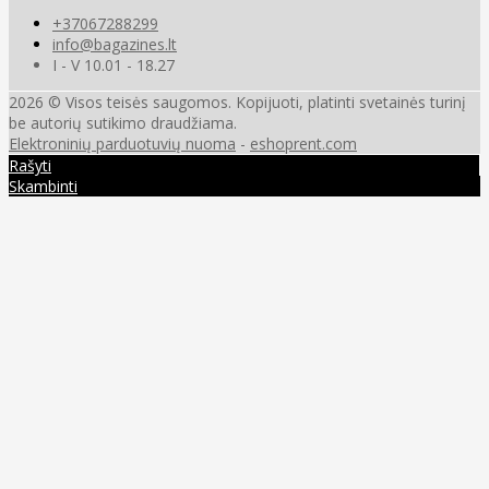
+37067288299
info@bagazines.lt
I - V 10.01 - 18.27
2026 © Visos teisės saugomos. Kopijuoti, platinti svetainės turinį
be autorių sutikimo draudžiama.
Elektroninių parduotuvių nuoma
-
eshoprent.com
Rašyti
Skambinti