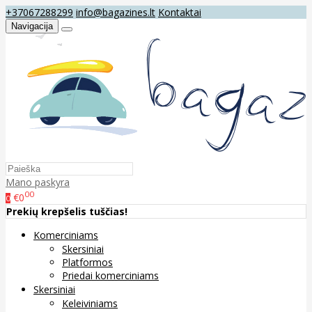
+37067288299
info@bagazines.lt
Kontaktai
Navigacija
Mano paskyra
00
€0
0
Prekių krepšelis tuščias!
Komerciniams
Skersiniai
Platformos
Priedai komerciniams
Skersiniai
Keleiviniams