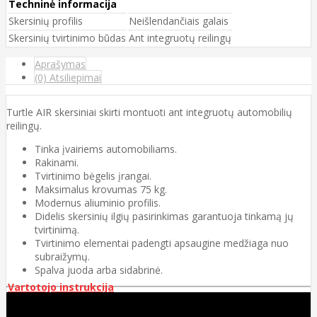
Techninė informacija
Skersinių profilis
Neišlendančiais galais
Skersinių tvirtinimo būdas
Ant integruotų reilingų
Aprašymas
(0) Atsiliepimai
Turtle AIR skersiniai skirti montuoti ant integruotų automobilių
reilingų.
Tinka įvairiems automobiliams.
Rakinami.
Tvirtinimo bėgelis įrangai.
Maksimalus krovumas 75 kg.
Modernus aliuminio profilis.
Didelis skersinių ilgių pasirinkimas garantuoja tinkamą jų
tvirtinimą.
Tvirtinimo elementai padengti apsaugine medžiaga nuo
subraižymų.
Spalva juoda arba sidabrinė.
Vartotojo instrukcija