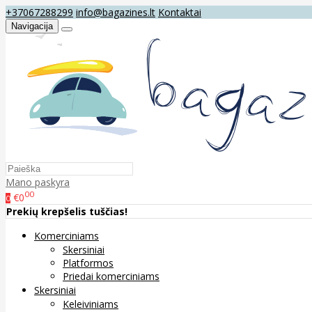
+37067288299
info@bagazines.lt
Kontaktai
Navigacija
Mano paskyra
00
€0
0
Prekių krepšelis tuščias!
Komerciniams
Skersiniai
Platformos
Priedai komerciniams
Skersiniai
Keleiviniams