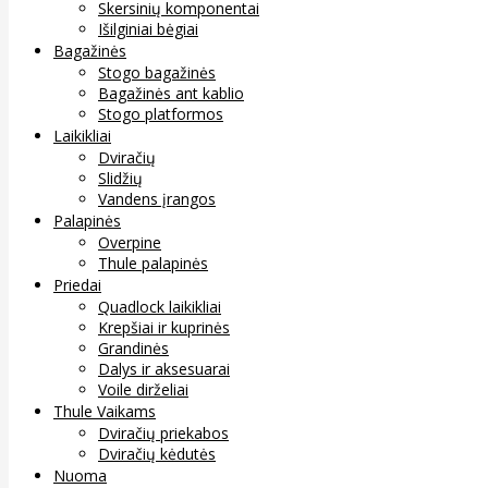
Skersinių komponentai
Išilginiai bėgiai
Bagažinės
Stogo bagažinės
Bagažinės ant kablio
Stogo platformos
Laikikliai
Dviračių
Slidžių
Vandens įrangos
Palapinės
Overpine
Thule palapinės
Priedai
Quadlock laikikliai
Krepšiai ir kuprinės
Grandinės
Dalys ir aksesuarai
Voile dirželiai
Thule Vaikams
Dviračių priekabos
Dviračių kėdutės
Nuoma