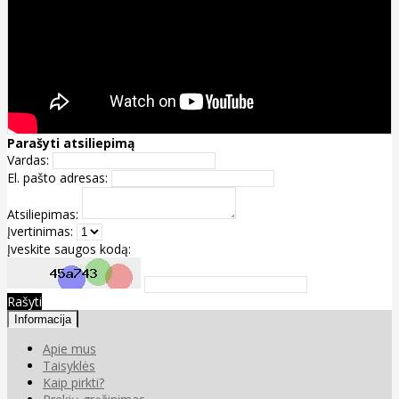
Parašyti atsiliepimą
Vardas:
El. pašto adresas:
Atsiliepimas:
Įvertinimas:
Įveskite saugos kodą:
Rašyti
Informacija
Apie mus
Taisyklės
Kaip pirkti?