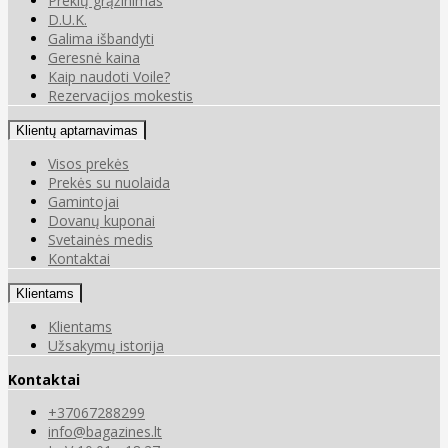
Prekių grąžinimas
D.U.K.
Galima išbandyti
Geresnė kaina
Kaip naudoti Voile?
Rezervacijos mokestis
Klientų aptarnavimas
Visos prekės
Prekės su nuolaida
Gamintojai
Dovanų kuponai
Svetainės medis
Kontaktai
Klientams
Klientams
Užsakymų istorija
Kontaktai
+37067288299
info@bagazines.lt