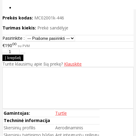
Prekės kodas:
MC02001k-446
Turimas kiekis:
Prekė sandėlyje
Pasirinkite :
00
€190
su PVM
Turite klausimų apie šią prekę?
Klauskite
Gamintojas:
Turtle
Techninė informacija
Skersinių profilis
Aerodinaminis
Skersinių tvirtinimo būdas
Ant integruotų reilingų