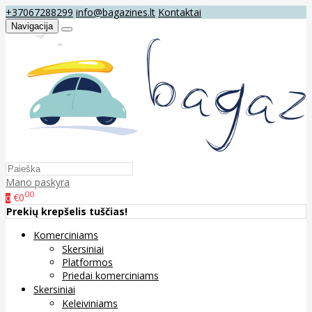
+37067288299
info@bagazines.lt
Kontaktai
Navigacija
Mano paskyra
00
€0
0
Prekių krepšelis tuščias!
Komerciniams
Skersiniai
Platformos
Priedai komerciniams
Skersiniai
Keleiviniams