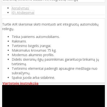
Aprašymas
(0) Atsiliepimai
Turtle AIR skersiniai skirti montuoti ant integruotų automobilių
reilingų.
Tinka įvairiems automobiliams.
Rakinami.
Tvirtinimo bėgelis įrangai.
Maksimalus krovumas 75 kg.
Modernus aliuminio profilis.
Didelis skersinių ilgių pasirinkimas garantuoja tinkamą jų
tvirtinimą.
Tvirtinimo elementai padengti apsaugine medžiaga nuo
subraižymų.
Spalva juoda arba sidabrinė.
Vartotojo instrukcija