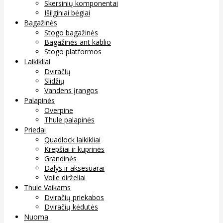
Skersinių komponentai
Išilginiai bėgiai
Bagažinės
Stogo bagažinės
Bagažinės ant kablio
Stogo platformos
Laikikliai
Dviračių
Slidžių
Vandens įrangos
Palapinės
Overpine
Thule palapinės
Priedai
Quadlock laikikliai
Krepšiai ir kuprinės
Grandinės
Dalys ir aksesuarai
Voile dirželiai
Thule Vaikams
Dviračių priekabos
Dviračių kėdutės
Nuoma