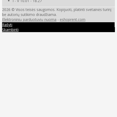
I - V 10.01 - 18.27
2026 © Visos teisės saugomos. Kopijuoti, platinti svetainės turinį
be autorių sutikimo draudžiama.
Elektroninių parduotuvių nuoma
-
eshoprent.com
Rašyti
Skambinti