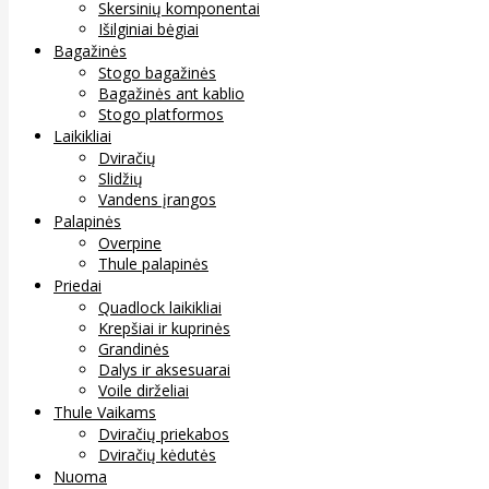
Skersinių komponentai
Išilginiai bėgiai
Bagažinės
Stogo bagažinės
Bagažinės ant kablio
Stogo platformos
Laikikliai
Dviračių
Slidžių
Vandens įrangos
Palapinės
Overpine
Thule palapinės
Priedai
Quadlock laikikliai
Krepšiai ir kuprinės
Grandinės
Dalys ir aksesuarai
Voile dirželiai
Thule Vaikams
Dviračių priekabos
Dviračių kėdutės
Nuoma