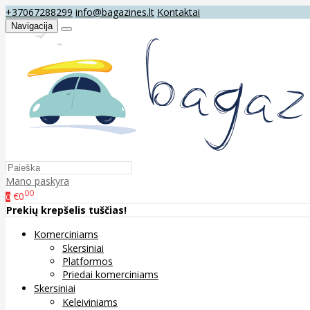
+37067288299
info@bagazines.lt
Kontaktai
Navigacija
Mano paskyra
00
€0
0
Prekių krepšelis tuščias!
Komerciniams
Skersiniai
Platformos
Priedai komerciniams
Skersiniai
Keleiviniams