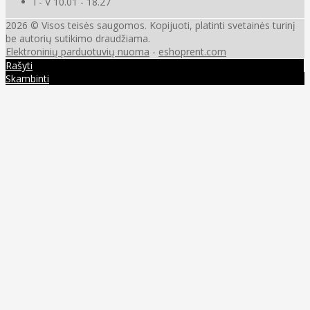
I - V 10.01 - 18.27
2026 © Visos teisės saugomos. Kopijuoti, platinti svetainės turinį
be autorių sutikimo draudžiama.
Elektroninių parduotuvių nuoma
-
eshoprent.com
Rašyti
Skambinti