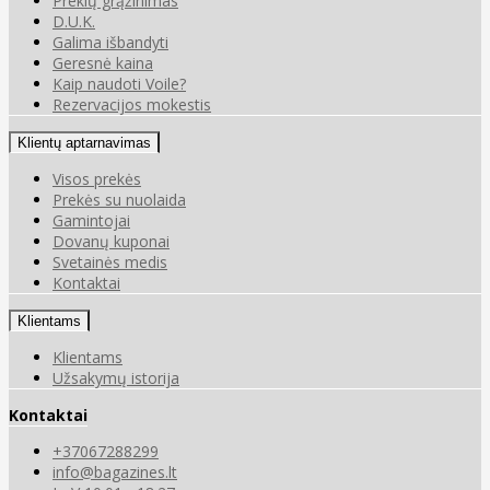
Prekių grąžinimas
D.U.K.
Galima išbandyti
Geresnė kaina
Kaip naudoti Voile?
Rezervacijos mokestis
Klientų aptarnavimas
Visos prekės
Prekės su nuolaida
Gamintojai
Dovanų kuponai
Svetainės medis
Kontaktai
Klientams
Klientams
Užsakymų istorija
Kontaktai
+37067288299
info@bagazines.lt