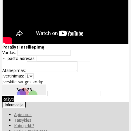
Parašyti atsiliepimą
Vardas:
El. pašto adresas:
Atsiliepimas:
Įvertinimas:
Įveskite saugos kodą:
Rašyti
Informacija
Apie mus
Taisyklės
Kaip pirkti?