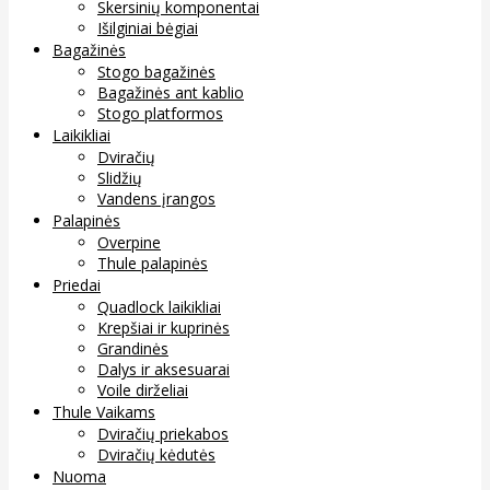
Skersinių komponentai
Išilginiai bėgiai
Bagažinės
Stogo bagažinės
Bagažinės ant kablio
Stogo platformos
Laikikliai
Dviračių
Slidžių
Vandens įrangos
Palapinės
Overpine
Thule palapinės
Priedai
Quadlock laikikliai
Krepšiai ir kuprinės
Grandinės
Dalys ir aksesuarai
Voile dirželiai
Thule Vaikams
Dviračių priekabos
Dviračių kėdutės
Nuoma