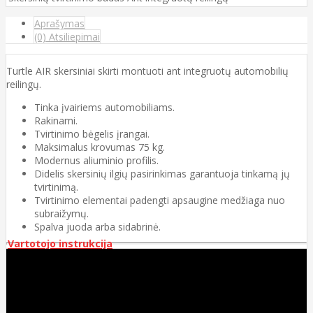
Aprašymas
(0) Atsiliepimai
Turtle AIR skersiniai skirti montuoti ant integruotų automobilių
reilingų.
Tinka įvairiems automobiliams.
Rakinami.
Tvirtinimo bėgelis įrangai.
Maksimalus krovumas 75 kg.
Modernus aliuminio profilis.
Didelis skersinių ilgių pasirinkimas garantuoja tinkamą jų
tvirtinimą.
Tvirtinimo elementai padengti apsaugine medžiaga nuo
subraižymų.
Spalva juoda arba sidabrinė.
Vartotojo instrukcija