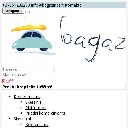
+37067288299
info@bagazines.lt
Kontaktai
Navigacija
Mano paskyra
00
€0
0
Prekių krepšelis tuščias!
Komerciniams
Skersiniai
Platformos
Priedai komerciniams
Skersiniai
Keleiviniams