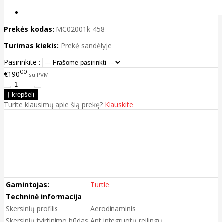
Prekės kodas:
MC02001k-458
Turimas kiekis:
Prekė sandėlyje
Pasirinkite :
00
€190
su PVM
Turite klausimų apie šią prekę?
Klauskite
Gamintojas:
Turtle
Techninė informacija
Skersinių profilis
Aerodinaminis
Skersinių tvirtinimo būdas
Ant integruotų reilingų