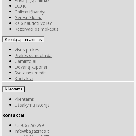
Prekių grąžinimas
D.U.K.
Galima išbandyti
Geresnė kaina
Kaip naudoti Voile?
Rezervacijos mokestis
Klientų aptarnavimas
Visos prekės
Prekės su nuolaida
Gamintojai
Dovanų kuponai
Svetainės medis
Kontaktai
Klientams
Klientams
Užsakymų istorija
Kontaktai
+37067288299
info@bagazines.lt