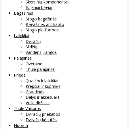
Skersinių komponentai
Išilginiai bėgiai
Bagažinės
Stogo bagažinės
Bagažinės ant kablio
Stogo platformos
Laikikliai
Dviračių
Slidžių
Vandens įrangos
Palapinės
Overpine
Thule palapinės
Priedai
Quadlock laikikliai
Krepšiai ir kuprinės
Grandinės
Dalys ir aksesuarai
Voile dirželiai
Thule Vaikams
Dviračių priekabos
Dviračių kėdutės
Nuoma