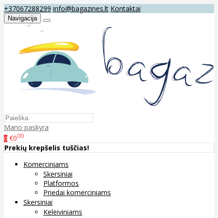
+37067288299
info@bagazines.lt
Kontaktai
Navigacija
Mano paskyra
00
€0
0
Prekių krepšelis tuščias!
Komerciniams
Skersiniai
Platformos
Priedai komerciniams
Skersiniai
Keleiviniams