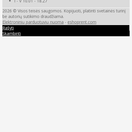
I - V 10.01 - 18.27
2026 © Visos teisės saugomos. Kopijuoti, platinti svetainės turinį
be autorių sutikimo draudžiama.
Elektroninių parduotuvių nuoma
-
eshoprent.com
Rašyti
Skambinti