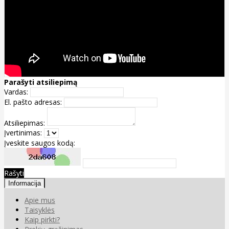
Parašyti atsiliepimą
Vardas:
El. pašto adresas:
Atsiliepimas:
Įvertinimas:
Įveskite saugos kodą:
Rašyti
Informacija
Apie mus
Taisyklės
Kaip pirkti?