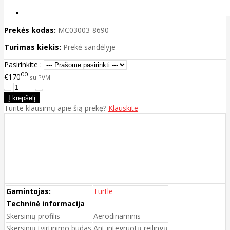
Prekės kodas:
MC03003-8690
Turimas kiekis:
Prekė sandėlyje
Pasirinkite :
00
€170
su PVM
Turite klausimų apie šią prekę?
Klauskite
Gamintojas:
Turtle
Techninė informacija
Skersinių profilis
Aerodinaminis
Skersinių tvirtinimo būdas
Ant integruotų reilingų