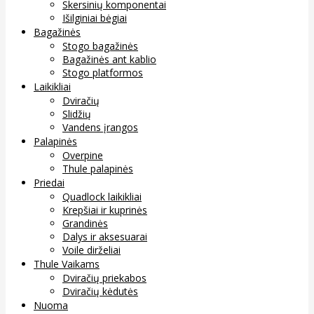
Skersinių komponentai
Išilginiai bėgiai
Bagažinės
Stogo bagažinės
Bagažinės ant kablio
Stogo platformos
Laikikliai
Dviračių
Slidžių
Vandens įrangos
Palapinės
Overpine
Thule palapinės
Priedai
Quadlock laikikliai
Krepšiai ir kuprinės
Grandinės
Dalys ir aksesuarai
Voile dirželiai
Thule Vaikams
Dviračių priekabos
Dviračių kėdutės
Nuoma