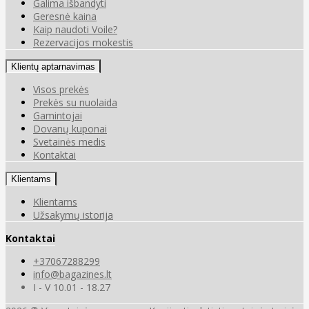
Galima išbandyti
Geresnė kaina
Kaip naudoti Voile?
Rezervacijos mokestis
Klientų aptarnavimas
Visos prekės
Prekės su nuolaida
Gamintojai
Dovanų kuponai
Svetainės medis
Kontaktai
Klientams
Klientams
Užsakymų istorija
Kontaktai
+37067288299
info@bagazines.lt
I - V 10.01 - 18.27