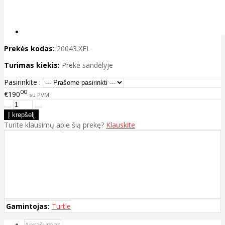
Prekės kodas:
20043.XFL
Turimas kiekis:
Prekė sandėlyje
Pasirinkite :
00
€190
su PVM
Turite klausimų apie šią prekę?
Klauskite
Gamintojas:
Turtle
Aprašymas