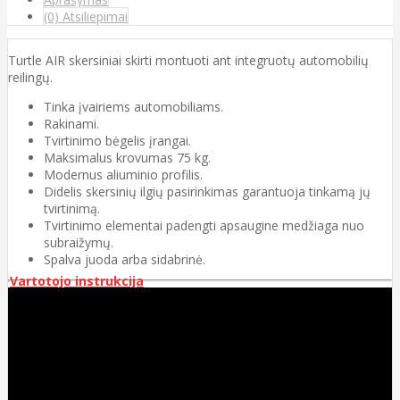
(0) Atsiliepimai
Turtle AIR skersiniai skirti montuoti ant integruotų automobilių
reilingų.
Tinka įvairiems automobiliams.
Rakinami.
Tvirtinimo bėgelis įrangai.
Maksimalus krovumas 75 kg.
Modernus aliuminio profilis.
Didelis skersinių ilgių pasirinkimas garantuoja tinkamą jų
tvirtinimą.
Tvirtinimo elementai padengti apsaugine medžiaga nuo
subraižymų.
Spalva juoda arba sidabrinė.
Vartotojo instrukcija