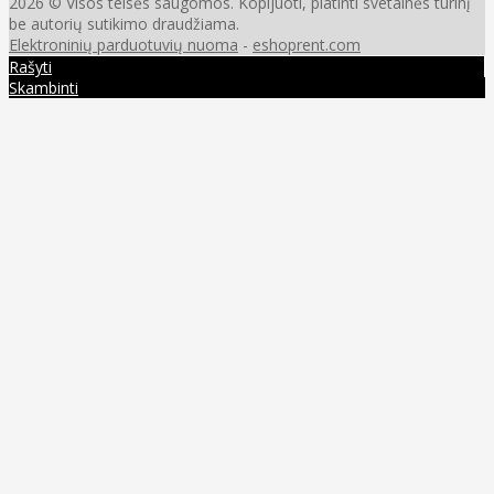
2026 © Visos teisės saugomos. Kopijuoti, platinti svetainės turinį
be autorių sutikimo draudžiama.
Elektroninių parduotuvių nuoma
-
eshoprent.com
Rašyti
Skambinti