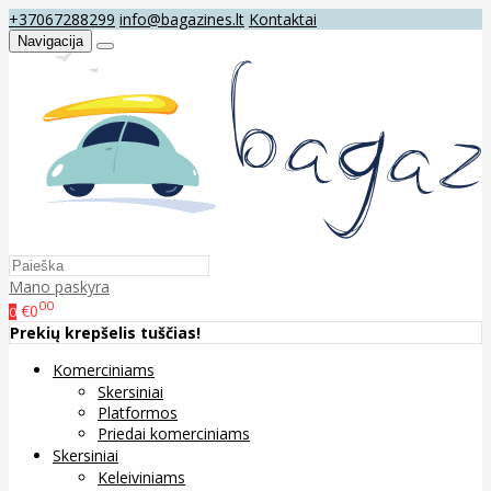
+37067288299
info@bagazines.lt
Kontaktai
Navigacija
Mano paskyra
00
€0
0
Prekių krepšelis tuščias!
Komerciniams
Skersiniai
Platformos
Priedai komerciniams
Skersiniai
Keleiviniams