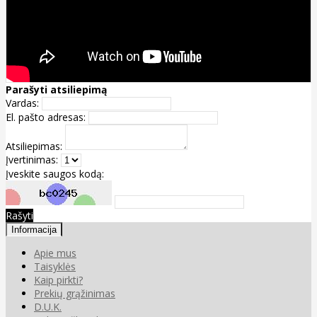
Parašyti atsiliepimą
Vardas:
El. pašto adresas:
Atsiliepimas:
Įvertinimas:
Įveskite saugos kodą:
Rašyti
Informacija
Apie mus
Taisyklės
Kaip pirkti?
Prekių grąžinimas
D.U.K.