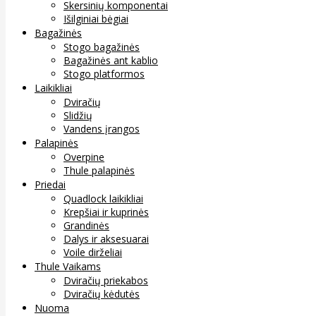
Skersinių komponentai
Išilginiai bėgiai
Bagažinės
Stogo bagažinės
Bagažinės ant kablio
Stogo platformos
Laikikliai
Dviračių
Slidžių
Vandens įrangos
Palapinės
Overpine
Thule palapinės
Priedai
Quadlock laikikliai
Krepšiai ir kuprinės
Grandinės
Dalys ir aksesuarai
Voile dirželiai
Thule Vaikams
Dviračių priekabos
Dviračių kėdutės
Nuoma