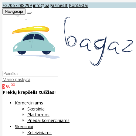
+37067288299
info@bagazines.lt
Kontaktai
Navigacija
Mano paskyra
00
€0
0
Prekių krepšelis tuščias!
Komerciniams
Skersiniai
Platformos
Priedai komerciniams
Skersiniai
Keleiviniams