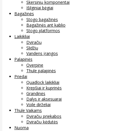
Skersinių komponentai
Išilginiai bėgiai
Bagažinės
Stogo bagažinės
Bagažinės ant kablio
Stogo platformos
Laikikliai
Dviračių
Slidžių
Vandens įrangos
Palapinės
Overpine
Thule palapinės
Priedai
Quadlock laikikliai
Krepšiai ir kuprinės
Grandinės
Dalys ir aksesuarai
Voile dirželiai
Thule Vaikams
Dviračių priekabos
Dviračių kėdutės
Nuoma