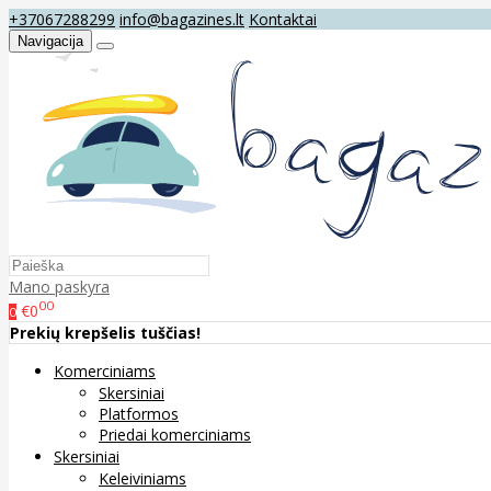
+37067288299
info@bagazines.lt
Kontaktai
Navigacija
Mano paskyra
00
€0
0
Prekių krepšelis tuščias!
Komerciniams
Skersiniai
Platformos
Priedai komerciniams
Skersiniai
Keleiviniams