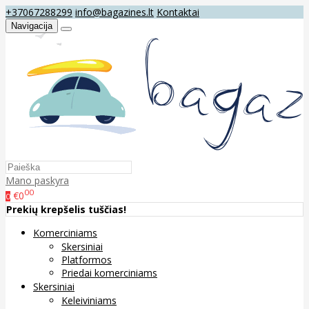
+37067288299
info@bagazines.lt
Kontaktai
Navigacija
Mano paskyra
00
€0
0
Prekių krepšelis tuščias!
Komerciniams
Skersiniai
Platformos
Priedai komerciniams
Skersiniai
Keleiviniams