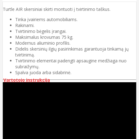
Turtle AIR skersiniai skirti montuoti į tvirtinimo taškus.
Tinka įvairiems automobiliams.
Rakinami.
Tvirtinimo bėgelis įrangai.
Maksimalus krovumas 75 kg.
Modernus aliuminio profilis.
Didelis skersinių ilgių pasirinkimas garantuoja tinkamą jų
tvirtinimą.
Tvirtinimo elementai padengti apsaugine medžiaga nuo
subraižymų.
Spalva juoda arba sidabrinė.
Vartotojo instrukcija