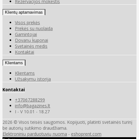
Rezervacijos mokestis
Klientų aptarnavimas
Visos prekės
Prekės su nuolaida
Gamintojai
Dovanų kuponai
Svetainės medis
Kontaktai
Klientams
Klientams
Užsakymų istorija
Kontaktai
+37067288299
info@bagazines.lt
I - V 10.01 - 18.27
2026 © Visos teisės saugomos. Kopijuoti, platinti svetainės turinį
be autorių sutikimo draudžiama.
Elektroninių parduotuvių nuoma
-
eshoprent.com