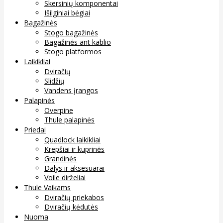
Skersinių komponentai
Išilginiai bėgiai
Bagažinės
Stogo bagažinės
Bagažinės ant kablio
Stogo platformos
Laikikliai
Dviračių
Slidžių
Vandens įrangos
Palapinės
Overpine
Thule palapinės
Priedai
Quadlock laikikliai
Krepšiai ir kuprinės
Grandinės
Dalys ir aksesuarai
Voile dirželiai
Thule Vaikams
Dviračių priekabos
Dviračių kėdutės
Nuoma