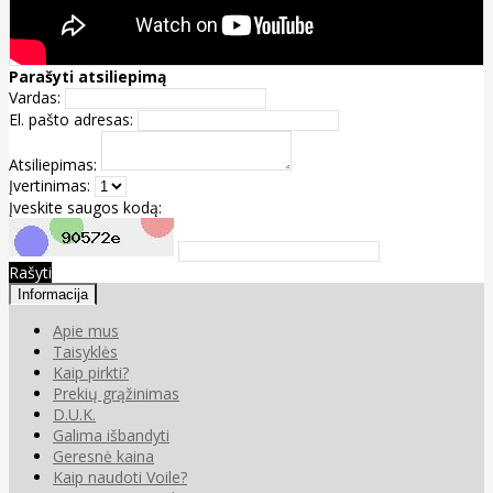
Parašyti atsiliepimą
Vardas:
El. pašto adresas:
Atsiliepimas:
Įvertinimas:
Įveskite saugos kodą:
Rašyti
Informacija
Apie mus
Taisyklės
Kaip pirkti?
Prekių grąžinimas
D.U.K.
Galima išbandyti
Geresnė kaina
Kaip naudoti Voile?