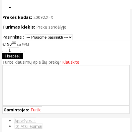
Prekės kodas:
20092.XFX
Turimas kiekis:
Prekė sandėlyje
Pasirinkite :
00
€190
su PVM
Turite klausimų apie šią prekę?
Klauskite
Gamintojas:
Turtle
Aprašymas
(0) Atsiliepimai