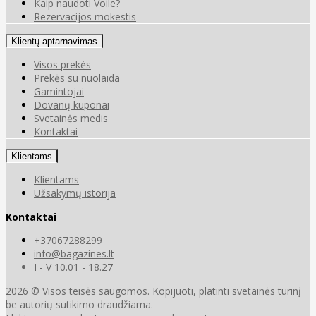
Kaip naudoti Voile?
Rezervacijos mokestis
Klientų aptarnavimas
Visos prekės
Prekės su nuolaida
Gamintojai
Dovanų kuponai
Svetainės medis
Kontaktai
Klientams
Klientams
Užsakymų istorija
Kontaktai
+37067288299
info@bagazines.lt
I - V 10.01 - 18.27
2026 © Visos teisės saugomos. Kopijuoti, platinti svetainės turinį
be autorių sutikimo draudžiama.