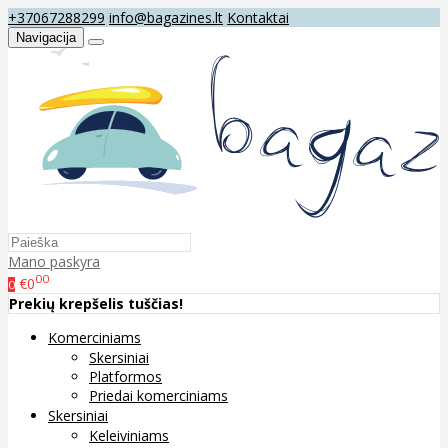
+37067288299
info@bagazines.lt
Kontaktai
Navigacija
Mano paskyra
00
€0
0
Prekių krepšelis tuščias!
Komerciniams
Skersiniai
Platformos
Priedai komerciniams
Skersiniai
Keleiviniams