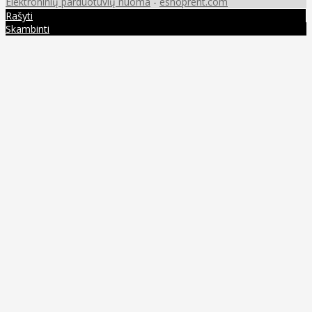
Elektroninių parduotuvių nuoma
-
eshoprent.com
Rašyti
Skambinti