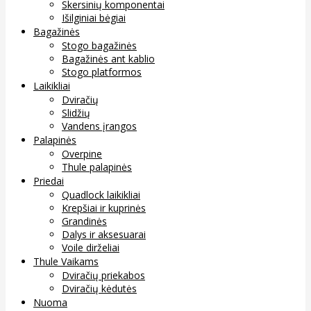
Skersinių komponentai
Išilginiai bėgiai
Bagažinės
Stogo bagažinės
Bagažinės ant kablio
Stogo platformos
Laikikliai
Dviračių
Slidžių
Vandens įrangos
Palapinės
Overpine
Thule palapinės
Priedai
Quadlock laikikliai
Krepšiai ir kuprinės
Grandinės
Dalys ir aksesuarai
Voile dirželiai
Thule Vaikams
Dviračių priekabos
Dviračių kėdutės
Nuoma