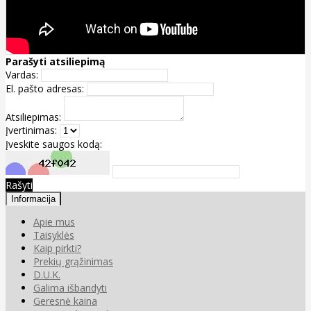
Parašyti atsiliepimą
Vardas:
El. pašto adresas:
Atsiliepimas:
Įvertinimas:
Įveskite saugos kodą:
Rašyti
Informacija
Apie mus
Taisyklės
Kaip pirkti?
Prekių grąžinimas
D.U.K.
Galima išbandyti
Geresnė kaina