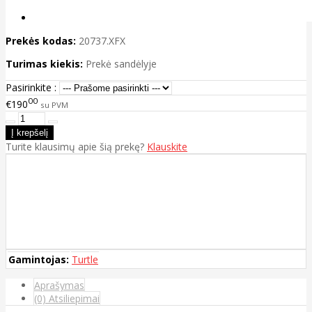
Prekės kodas:
20737.XFX
Turimas kiekis:
Prekė sandėlyje
Pasirinkite :
00
€190
su PVM
Turite klausimų apie šią prekę?
Klauskite
Gamintojas:
Turtle
Aprašymas
(0) Atsiliepimai