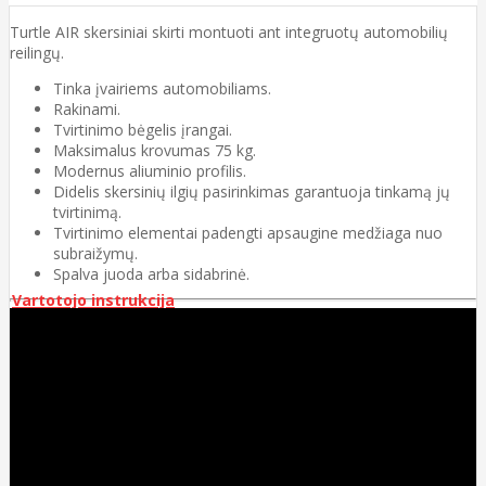
Turtle AIR skersiniai skirti montuoti ant integruotų automobilių
reilingų.
Tinka įvairiems automobiliams.
Rakinami.
Tvirtinimo bėgelis įrangai.
Maksimalus krovumas 75 kg.
Modernus aliuminio profilis.
Didelis skersinių ilgių pasirinkimas garantuoja tinkamą jų
tvirtinimą.
Tvirtinimo elementai padengti apsaugine medžiaga nuo
subraižymų.
Spalva juoda arba sidabrinė.
Vartotojo instrukcija