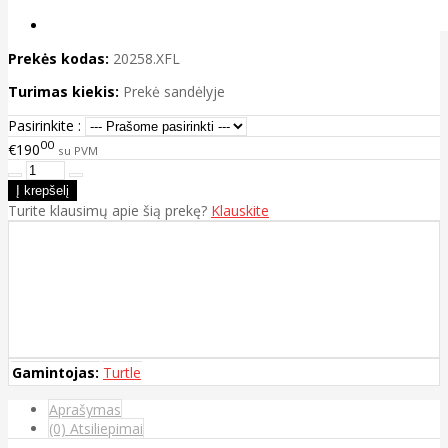
Prekės kodas:
20258.XFL
Turimas kiekis:
Prekė sandėlyje
Pasirinkite :
00
€190
su PVM
Turite klausimų apie šią prekę?
Klauskite
Gamintojas:
Turtle
Aprašymas
(0) Atsiliepimai