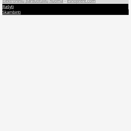
Elektroninių parduotuvių nuoma
-
eshoprent.com
Rašyti
Skambinti