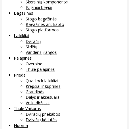
Skersinių komponentai
Išilginiai bėgiai
Bagažinės
Stogo bagažinės
Bagažinės ant kablio
Stogo platformos
Laikikliai
Dviračių
Slidžių
Vandens įrangos
Palapinės
Overpine
Thule palapinės
Priedai
Quadlock laikikliai
Krepšiai ir kuprinės
Grandinės
Dalys ir aksesuarai
Voile dirželiai
Thule Vaikams
Dviračių priekabos
Dviračių kėdutės
Nuoma