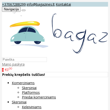
+37067288299
info@bagazines.lt
Kontaktai
Navigacija
Mano paskyra
00
€0
0
Prekių krepšelis tuščias!
Komerciniams
Skersiniai
Platformos
Priedai komerciniams
Skersiniai
Keleiviniams