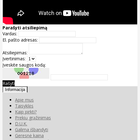
Parašyti atsiliepimą
Vardas:
El. pašto adresas:
Atsiliepimas:
Įvertinimas:
Įveskite saugos kodą:
Rašyti
Informacija
Apie mus
Taisyklės
Kaip pirkti?
Prekių grąžinimas
D.U.K.
Galima išbandyti
Geresnė kaina