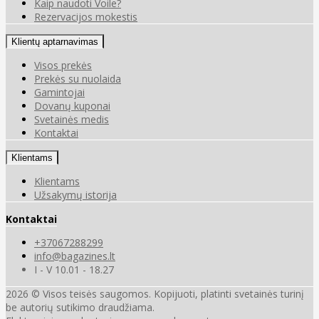
Kaip naudoti Voile?
Rezervacijos mokestis
Klientų aptarnavimas
Visos prekės
Prekės su nuolaida
Gamintojai
Dovanų kuponai
Svetainės medis
Kontaktai
Klientams
Klientams
Užsakymų istorija
Kontaktai
+37067288299
info@bagazines.lt
I - V 10.01 - 18.27
2026 © Visos teisės saugomos. Kopijuoti, platinti svetainės turinį
be autorių sutikimo draudžiama.