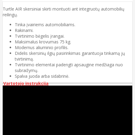
Turtle AIR skersiniai skirti montuoti ant integruotų automobilių
reilingų.
Tinka įvairiems automobiliams.
Rakinami.
Tvirtinimo bėgelis įrangai.
Maksimalus krovumas 75 kg.
Modernus aliuminio profilis.
Didelis skersinių ilgių pasirinkimas garantuoja tinkamą jų
tvirtinimą.
Tvirtinimo elementai padengti apsaugine medžiaga nuo
subraižymų.
Spalva juoda arba sidabrinė.
Vartotojo instrukcija