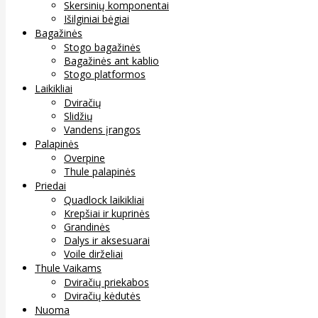
Skersinių komponentai
Išilginiai bėgiai
Bagažinės
Stogo bagažinės
Bagažinės ant kablio
Stogo platformos
Laikikliai
Dviračių
Slidžių
Vandens įrangos
Palapinės
Overpine
Thule palapinės
Priedai
Quadlock laikikliai
Krepšiai ir kuprinės
Grandinės
Dalys ir aksesuarai
Voile dirželiai
Thule Vaikams
Dviračių priekabos
Dviračių kėdutės
Nuoma