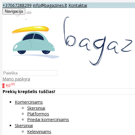
+37067288299
info@bagazines.lt
Kontaktai
Navigacija
Mano paskyra
00
€0
0
Prekių krepšelis tuščias!
Komerciniams
Skersiniai
Platformos
Priedai komerciniams
Skersiniai
Keleiviniams