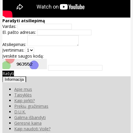
Parašyti atsiliepimą
Vardas:
El. pašto adresas:
Atsiliepimas:
Įvertinimas:
Įveskite saugos kodą:
Rašyti
Informacija
Apie mus
Taisyklės
Kaip pirkti?
Prekių grąžinimas
D.U.K.
Galima išbandyti
Geresnė kaina
Kaip naudoti Voile?