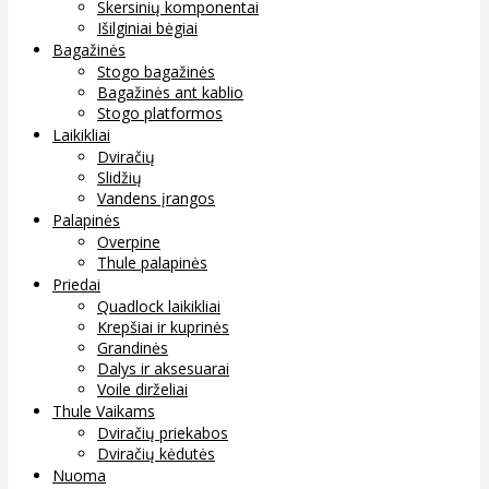
Skersinių komponentai
Išilginiai bėgiai
Bagažinės
Stogo bagažinės
Bagažinės ant kablio
Stogo platformos
Laikikliai
Dviračių
Slidžių
Vandens įrangos
Palapinės
Overpine
Thule palapinės
Priedai
Quadlock laikikliai
Krepšiai ir kuprinės
Grandinės
Dalys ir aksesuarai
Voile dirželiai
Thule Vaikams
Dviračių priekabos
Dviračių kėdutės
Nuoma