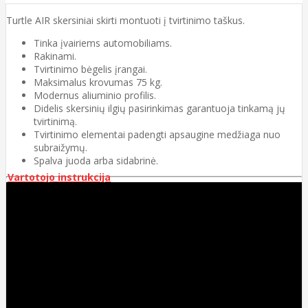
Turtle AIR skersiniai skirti montuoti į tvirtinimo taškus.
Tinka įvairiems automobiliams.
Rakinami.
Tvirtinimo bėgelis įrangai.
Maksimalus krovumas 75 kg.
Modernus aliuminio profilis.
Didelis skersinių ilgių pasirinkimas garantuoja tinkamą jų
tvirtinimą.
Tvirtinimo elementai padengti apsaugine medžiaga nuo
subraižymų.
Spalva juoda arba sidabrinė.
Vartotojo instrukcija