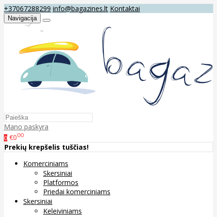
+37067288299
info@bagazines.lt
Kontaktai
Navigacija
Mano paskyra
00
€0
0
Prekių krepšelis tuščias!
Komerciniams
Skersiniai
Platformos
Priedai komerciniams
Skersiniai
Keleiviniams