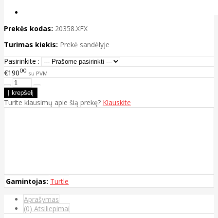
Prekės kodas:
20358.XFX
Turimas kiekis:
Prekė sandėlyje
Pasirinkite :
00
€190
su PVM
Turite klausimų apie šią prekę?
Klauskite
Gamintojas:
Turtle
Aprašymas
(0) Atsiliepimai