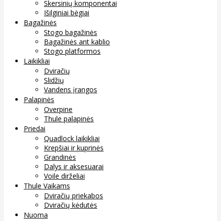
Skersinių komponentai
Išilginiai bėgiai
Bagažinės
Stogo bagažinės
Bagažinės ant kablio
Stogo platformos
Laikikliai
Dviračių
Slidžių
Vandens įrangos
Palapinės
Overpine
Thule palapinės
Priedai
Quadlock laikikliai
Krepšiai ir kuprinės
Grandinės
Dalys ir aksesuarai
Voile dirželiai
Thule Vaikams
Dviračių priekabos
Dviračių kėdutės
Nuoma