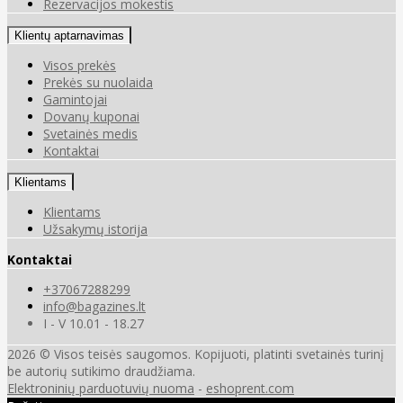
Rezervacijos mokestis
Klientų aptarnavimas
Visos prekės
Prekės su nuolaida
Gamintojai
Dovanų kuponai
Svetainės medis
Kontaktai
Klientams
Klientams
Užsakymų istorija
Kontaktai
+37067288299
info@bagazines.lt
I - V 10.01 - 18.27
2026 © Visos teisės saugomos. Kopijuoti, platinti svetainės turinį
be autorių sutikimo draudžiama.
Elektroninių parduotuvių nuoma
-
eshoprent.com