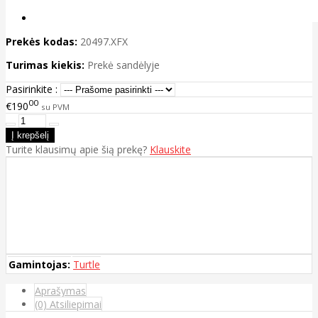
Prekės kodas:
20497.XFX
Turimas kiekis:
Prekė sandėlyje
Pasirinkite :
00
€190
su PVM
Turite klausimų apie šią prekę?
Klauskite
Gamintojas:
Turtle
Aprašymas
(0) Atsiliepimai