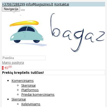
+37067288299
info@bagazines.lt
Kontaktai
Navigacija
Mano paskyra
00
€0
0
Prekių krepšelis tuščias!
Komerciniams
Skersiniai
Platformos
Priedai komerciniams
Skersiniai
Keleiviniams