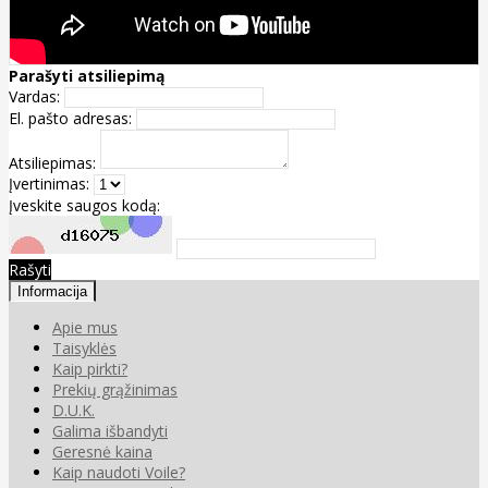
Parašyti atsiliepimą
Vardas:
El. pašto adresas:
Atsiliepimas:
Įvertinimas:
Įveskite saugos kodą:
Rašyti
Informacija
Apie mus
Taisyklės
Kaip pirkti?
Prekių grąžinimas
D.U.K.
Galima išbandyti
Geresnė kaina
Kaip naudoti Voile?