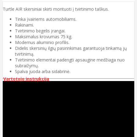
Turtle AIR skersiniai skirti montuoti į tvirtinimo taškus.
Tinka įvairiems automobiliams.
Rakinami.
Tvirtinimo bėgelis įrangai.
Maksimalus krovumas 75 kg.
Modernus aliuminio profilis.
Didelis skersinių ilgių pasirinkimas garantuoja tinkamą jų
tvirtinimą.
Tvirtinimo elementai padengti apsaugine medžiaga nuo
subraižymų.
Spalva juoda arba sidabrinė.
Vartotojo instrukcija