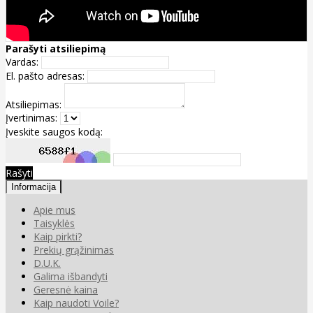
Parašyti atsiliepimą
Vardas:
El. pašto adresas:
Atsiliepimas:
Įvertinimas:
Įveskite saugos kodą:
Rašyti
Informacija
Apie mus
Taisyklės
Kaip pirkti?
Prekių grąžinimas
D.U.K.
Galima išbandyti
Geresnė kaina
Kaip naudoti Voile?