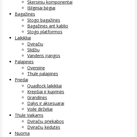
Skersinių komponentai
Išilginiai bėgiai
Bagažinės
Stogo bagažinės
Bagažinės ant kablio
Stogo platformos
Laikikliai
Dviračių
Slidžių
Vandens įrangos
Palapinės
Overpine
Thule palapinės
Priedai
Quadlock laikikliai
Krepšiai ir kuprinės
Grandinės
Dalys ir aksesuarai
Voile dirželiai
Thule Vaikams
Dviračių priekabos
Dviračių kėdutės
Nuoma