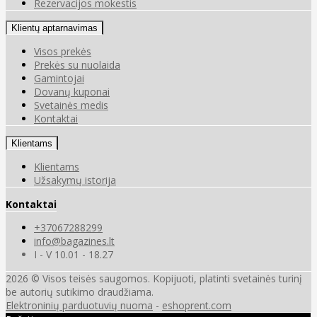
Rezervacijos mokestis
Klientų aptarnavimas
Visos prekės
Prekės su nuolaida
Gamintojai
Dovanų kuponai
Svetainės medis
Kontaktai
Klientams
Klientams
Užsakymų istorija
Kontaktai
+37067288299
info@bagazines.lt
I - V 10.01 - 18.27
2026 © Visos teisės saugomos. Kopijuoti, platinti svetainės turinį
be autorių sutikimo draudžiama.
Elektroninių parduotuvių nuoma
-
eshoprent.com