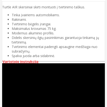
Turtle AIR skersiniai skirti montuoti į tvirtinimo taškus.
Tinka įvairiems automobiliams.
Rakinami.
Tvirtinimo bėgelis įrangai.
Maksimalus krovumas 75 kg.
Modernus aliuminio profilis.
Didelis skersinių ilgių pasirinkimas garantuoja tinkamą jų
tvirtinimą.
Tvirtinimo elementai padengti apsaugine medžiaga nuo
subraižymų.
Spalva juoda arba sidabrinė.
Vartotojo instrukcija