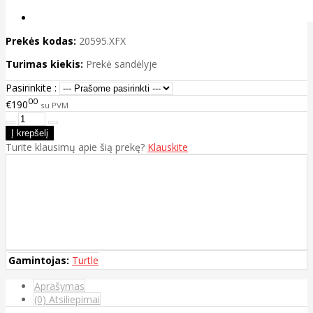
Prekės kodas:
20595.XFX
Turimas kiekis:
Prekė sandėlyje
Pasirinkite :
00
€190
su PVM
Turite klausimų apie šią prekę?
Klauskite
Gamintojas:
Turtle
Aprašymas
(0) Atsiliepimai