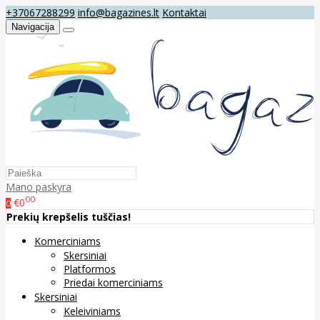
+37067288299
info@bagazines.lt
Kontaktai
Navigacija
Mano paskyra
00
€0
0
Prekių krepšelis tuščias!
Komerciniams
Skersiniai
Platformos
Priedai komerciniams
Skersiniai
Keleiviniams