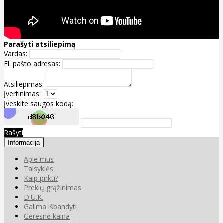
Parašyti atsiliepimą
Vardas:
El. pašto adresas:
Atsiliepimas:
Įvertinimas:
Įveskite saugos kodą:
Rašyti
Informacija
Apie mus
Taisyklės
Kaip pirkti?
Prekių grąžinimas
D.U.K.
Galima išbandyti
Geresnė kaina