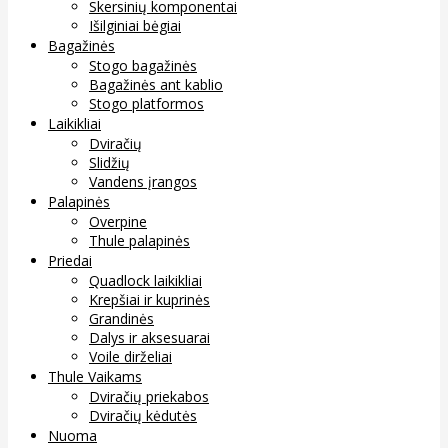
Skersinių komponentai
Išilginiai bėgiai
Bagažinės
Stogo bagažinės
Bagažinės ant kablio
Stogo platformos
Laikikliai
Dviračių
Slidžių
Vandens įrangos
Palapinės
Overpine
Thule palapinės
Priedai
Quadlock laikikliai
Krepšiai ir kuprinės
Grandinės
Dalys ir aksesuarai
Voile dirželiai
Thule Vaikams
Dviračių priekabos
Dviračių kėdutės
Nuoma