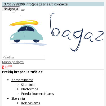
+37067288299
info@bagazines.lt
Kontaktai
Navigacija
Mano paskyra
00
€0
0
Prekių krepšelis tuščias!
Komerciniams
Skersiniai
Platformos
Priedai komerciniams
Skersiniai
Keleiviniams