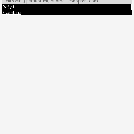
Elektroninių parduotuvių nuoma
-
eshoprent.com
Rašyti
Skambinti