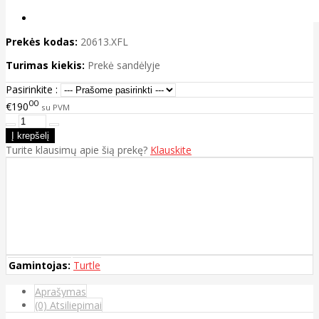
Prekės kodas:
20613.XFL
Turimas kiekis:
Prekė sandėlyje
Pasirinkite :
00
€190
su PVM
Turite klausimų apie šią prekę?
Klauskite
Gamintojas:
Turtle
Aprašymas
(0) Atsiliepimai