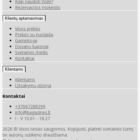
Kaip naudoti Voile?
Rezervacijos mokestis
Klientų aptarnavimas
Visos prekės
Prekės su nuolaida
Gamintojai
Dovanų kuponai
Svetainės medis
Kontaktai
Klientams
Klientams
Užsakymų istorija
Kontaktai
+37067288299
info@bagazines.lt
I - V 10.01 - 18.27
2026 © Visos teisės saugomos. Kopijuoti, platinti svetainės turinį
be autorių sutikimo draudžiama.